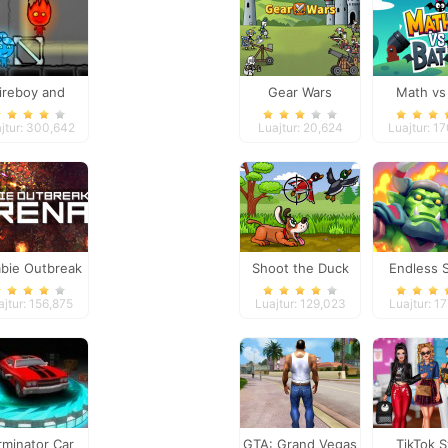
ireboy and
Gear Wars
Math vs
Watergirl 4
jtur: 300,642
Luajtur: 20,624
Luajtur: 1
bie Outbreak
Shoot the Duck
Endless 
Arena
ajtur: 156,875
Luajtur: 129,023
Luajtur: 1
rminator Car
GTA: Grand Vegas
TikTok S