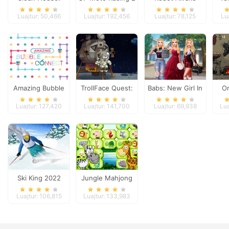
Clearing trash and
Luajtur: 50,466
Luajtur: 192,456
Luajtur: 78,125
Lu
dirt
Amazing Bubble
TrollFace Quest:
Babs: New Girl In
O
Connect
USA 1
School
Luajtur: 127,420
Luajtur: 141,700
Luajtur: 69,938
Lua
Ski King 2022
Jungle Mahjong
Deluxe
Luajtur: 106,815
Luajtur: 133,983