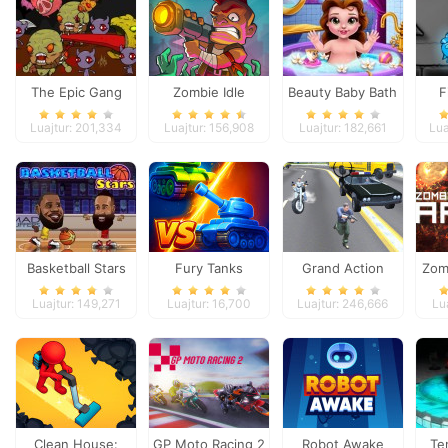
The Epic Gang
Zombie Idle
Beauty Baby Bath
F
Defense Online
Luajtur: 201,334
Luajtur: 156,908
Luajtur: 182,661
Lua
Basketball Stars
Fury Tanks
Grand Action
Zom
Crime: New York
Luajtur: 149,271
Luajtur: 16,700
Luajtur: 246,666
Lu
Car Gang
Clean House:
GP Moto Racing 2
Robot Awake
Te