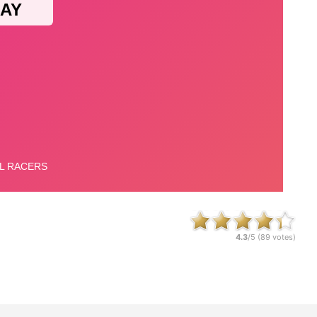
4.3
/5 (
89
votes)