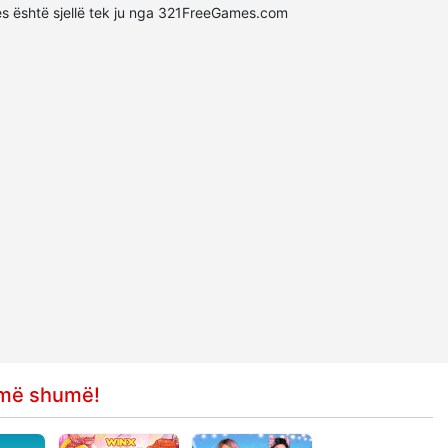
aces është sjellë tek ju nga 321FreeGames.com
e më shumë!