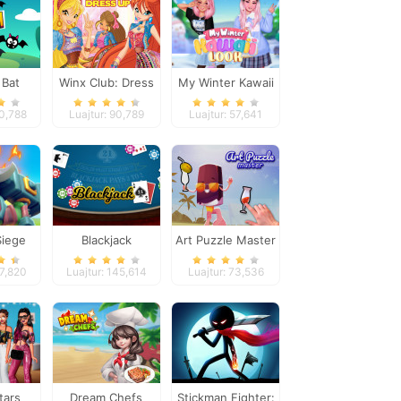
 Bat
Winx Club: Dress
My Winter Kawaii
Up
Look
70,788
Luajtur: 90,789
Luajtur: 57,641
Siege
Blackjack
Art Puzzle Master
77,820
Luajtur: 145,614
Luajtur: 73,536
tars
Dream Chefs
Stickman Fighter: