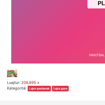
Luajtur:
206,895 x
Kategoritë:
Lojra qesharak
Lojra gara