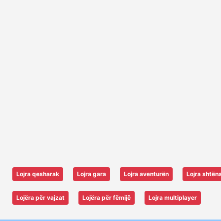
Lojra qesharak
Lojra gara
Lojra aventurën
Lojra shtën
Lojëra për vajzat
Lojëra për fëmijë
Lojra multiplayer