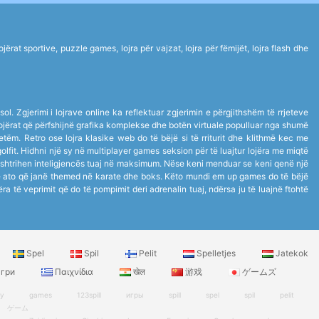
rat sportive, puzzle games, lojra për vajzat, lojra për fëmijët, lojra flash dhe
ol. Zgjerimi i lojrave online ka reflektuar zgjerimin e përgjithshëm të rrjeteve
ë lojërat që përfshijnë grafika komplekse dhe botën virtuale populluar nga shumë
 vetëm. Retro ose lojra klasike web do të bëjë si të rriturit dhe klithmë kec me
golfit. Hidhni një sy në multiplayer games seksion për të luajtur lojëra me miqtë
 shtrihen inteligjencës tuaj në maksimum. Nëse keni menduar se keni qenë një
anë ato që janë themed në karate dhe boks. Këto mundi em up games do të bëjë
jëra të veprimit që do të pompimit deri adrenalin tuaj, ndërsa ju të luajnë ftohtë
Spel
Spil
Pelit
Spelletjes
Jatekok
гри
Παιχνίδια
खेल
游戏
ゲームズ
ry
games
123spill
игры
spill
spel
spil
pelit
ゲーム