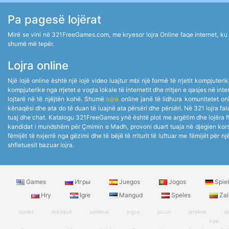
Pa pagesë lojërat
Mirë se vini në 321FreeGames.com, me kryesor lojra Online faqe internet, ku ju 
shumë më tepër.
Lojra online
Një lojë online është një lojë video luajtur mbi një formë të rrjetit kompjuter
kompjuterike nga rrjetet e vogla lokale të internetit dhe rritjen e qasjes në i
lojtarë në të njëjtën kohë. Shumë
lojra
online janë të lidhura komunitetet onli
kënaqësi dhe ata do të duan të luajnë ata përsëri dhe përsëri. Në 321 lojra fala
tuaj dhe chat. Katalogu 321FreeGames ynë është plot me argëtim dhe lojëra f
kandidat i mundshëm për Çmimin e Madh, provoni duart tuaja në djegien korsi
fëmijët të nxjerrë nga gëzimi dhe të bëjë të rriturit të luftuar me fëmijët për n
shfletuesit bazuar lojra.
Games
Игры
Juegos
Jogos
Spie
Hry
Igre
Mangud
Speles
Zai
speles
mängud
zaidimai
jogos
jocuri
jatekok
sp
ігри