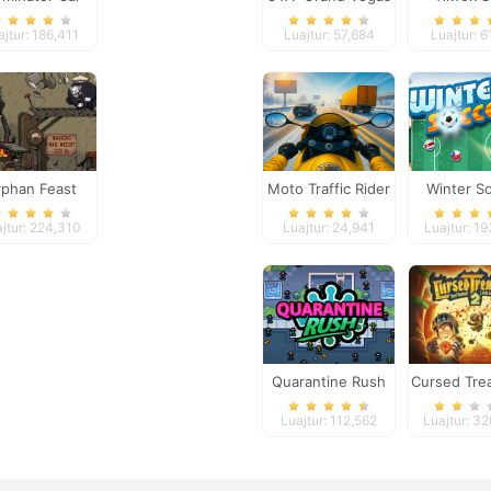
Crime
#justfo
ajtur: 186,411
Luajtur: 57,684
Luajtur: 6
rphan Feast
Moto Traffic Rider
Winter S
jtur: 224,310
Luajtur: 24,941
Luajtur: 1
Quarantine Rush
Cursed Tre
Luajtur: 112,562
Luajtur: 3