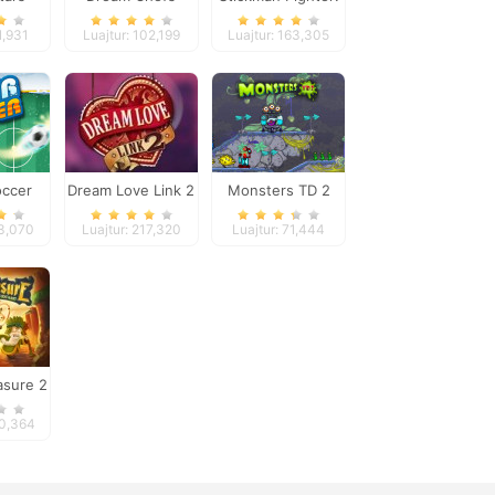
rfun
Space War
1,931
Luajtur: 102,199
Luajtur: 163,305
occer
Dream Love Link 2
Monsters TD 2
93,070
Luajtur: 217,320
Luajtur: 71,444
asure 2
20,364