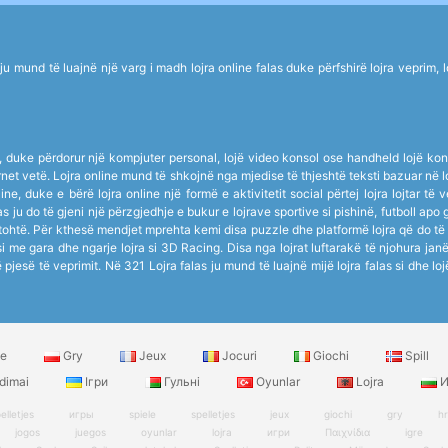
mund të luajnë një varg i madh lojra online falas duke përfshirë lojra veprim, lojë
ik, duke përdorur një kompjuter personal, lojë video konsol ose handheld lojë kons
nternet vetë. Lojra online mund të shkojnë nga mjedise të thjeshtë teksti bazuar n
ne, duke e bërë lojra online një formë e aktivitetit social përtej lojra lojtar të
s ju do të gjeni një përzgjedhje e bukur e lojrave sportive si pishinë, futboll apo 
tohtë. Për kthesë mendjet mprehta kemi disa puzzle dhe platformë lojra që do të
 me gara dhe ngarje lojra si 3D Racing. Disa nga lojrat luftarakë të njohura j
jë pjesë të veprimit. Në 321 Lojra falas ju mund të luajnë mijë lojra falas si dhe lo
le
Gry
Jeux
Jocuri
Giochi
Spill
dimai
Ігри
Гульні
Oyunlar
Lojra
И
elletjes
игры
spiele
spelletjes
jeux
giochi
gry
h
jogos
juegos
oyunlar
lojra
игри
Παιχνίδια
igre