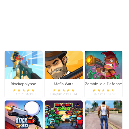
Blockapolypse
Mafia Wars
Zombie Idle Defense
Zombie Shooter
Online
Luajtur: 64,130
Luajtur: 203,004
Luajtur: 156,896