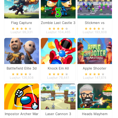
Flag Capture
Zombie Last Castle 3
Stickmen vs
Zombies
Luajtur: 99,331
Luajtur: 104,465
Luajtur: 193,608
Battlefield Elite 3d
Knock Em All
Apple Shooter
Remastered
Luajtur: 126,508
Luajtur: 78,441
Luajtur: 147,874
Impostor Archer War
Laser Cannon 3
Heads Mayhem