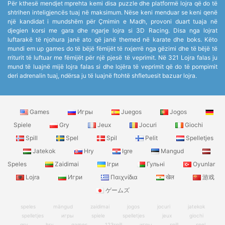
Për kthesë mendjet mprehta kemi disa puzzle dhe platformë lojra që do të
shtrihen inteligjencës tuaj në maksimum. Nëse keni menduar se keni qenë
një kandidat i mundshëm për Çmimin e Madh, provoni duart tuaja në
djegien korsi me gara dhe ngarje lojra si 3D Racing. Disa nga lojrat
luftarakë të njohura janë ato që janë themed në karate dhe boks. Këto
mundi em up games do të bëjë fëmijët të nxjerrë nga gëzimi dhe të bëjë të
rriturit të luftuar me fëmijët për një pjesë të veprimit. Në 321 Lojra falas ju
mund të luajnë mijë lojra falas si dhe lojëra të veprimit që do të pompimit
deri adrenalin tuaj, ndërsa ju të luajnë ftohtë shfletuesit bazuar lojra.
Games
Игры
Juegos
Jogos
Spiele
Gry
Jeux
Jocuri
Giochi
Spill
Spel
Spil
Pelit
Spelletjes
Jatekok
Hry
Igre
Mangud
Speles
Zaidimai
Ігри
Гульні
Oyunlar
Lojra
Игри
Παιχνίδια
खेल
游戏
ゲームズ
speles
mängud
zaidimai
jogos
jocuri
jatekok
spelletjes
игры
spiele
spelletjes
jeux
giochi
gry
hry
games
123spill
игры
spill
spel