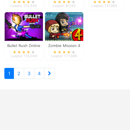
Luajtur: 122,442
Luajtur: 81,193
Luajtur: 131,883
Bullet Rush Online
Zombie Mission 4
Luajtur: 116,049
Luajtur: 177,489
1
2
3
4