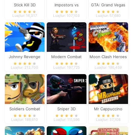
Stick Kill 3D
Impostors vs
GTA: Grand Vegas
Zombies: Survival
Crime
Luajtur: 16,317
Luajtur: 107,103
Luajtur: 57,680
Johnny Revenge
Modern Combat
Moon Clash Heroes
Defense
Luajtur: 212,700
Luajtur: 197,725
Luajtur: 186,459
Soldiers Combat
Sniper 3D
Mr Cappuccino
Assassino
Luajtur: 188,610
Luajtur: 111,596
Luajtur: 37,108