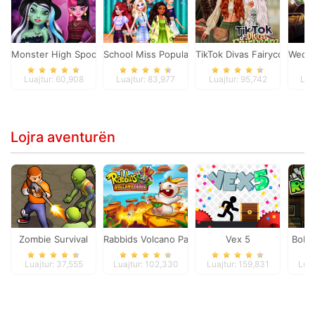
Monster High Spooky Fashion
School Miss Popularity
TikTok Divas Fairycore
Wedne
Luajtur: 60,908
Luajtur: 83,977
Luajtur: 95,742
Lua
Lojra aventurën
Zombie Survival
Rabbids Volcano Panic
Vex 5
Bob 
Luajtur: 37,555
Luajtur: 102,330
Luajtur: 159,831
Luaj