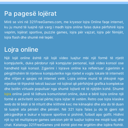
Pa pagesë lojërat
Mirë se vini në 321FreeGames.com, me kryesor lojra Online faqe internet,
ku ju mund të luajnë një varg i madh lojra online falas duke përfshirë lojra
veprim, lojërat sportive, puzzle games, lojra për vajzat, lojra për fëmijët,
lojra flash dhe shumë më tepër.
Lojra online
Një lojë online është një lojë video luajtur mbi një formë të rrjetit
kompjuterik, duke përdorur një kompjuter personal, lojë video konsol ose
handheld lojë konsol. Zgjerimi i lojrave online ka reflektuar zgjerimin e
përgjithshëm të rrjeteve kompjuterike nga rrjetet e vogla lokale të internetit
dhe rritjen e qasjes në internet vetë. Lojra online mund të shkojnë nga
mjedise të thjeshtë teksti bazuar në lojërat që përfshijnë grafika komplekse
dhe botën virtuale populluar nga shumë lojtarë në të njëjtën kohë. Shumë
lojra
online janë të lidhura komunitetet online, duke e bërë lojra online një
formë e aktivitetit social përtej lojra lojtar të vetëm. Retro ose lojra klasike
web do të bëjë si të rriturit dhe klithmë kec me kënaqësi dhe ata do të duan
të luajnë ata përsëri dhe përsëri. Në 321 lojra falas ju do të gjeni një
përzgjedhje e bukur e lojrave sportive si pishinë, futboll apo golfit. Hidhni
një sy në multiplayer games seksion për të luajtur lojëra me miqtë tuaj dhe
chat. Katalogu 321FreeGames ynë është plot me argëtim dhe lojëra ftohtë.