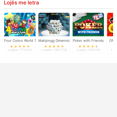
Lojës me letra
Four Colors World Tour
Mahjongg Dimensions
Poker with Friends
ONO
Luajtur: 173,633
Luajtur: 1,801,759
Luajtur: 245,109
Luaj