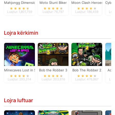
Mahjongg Dimensions
Moto Stunt Biker
Moon Clash Heroes
Cyber
Luajtur: 1,801,759
Luajtur: 76,797
Luajtur: 186,459
Luaj
Lojra kërkimin
Minecaves Lost in Space
Bob the Robber 3
Bob The Robber 2
Adam
Luajtur: 293,314
Luajtur: 203,616
Luajtur: 476,867
Luaj
Lojra luftuar