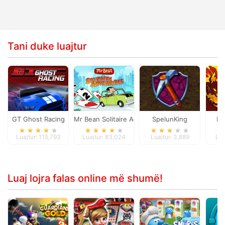
Tani duke luajtur
GT Ghost Racing
Mr Bean Solitaire Adventures
SpelunKing
Dy
Luajtur: 115,793
Luajtur: 83,024
Luajtur: 3,889
Lua
Luaj lojra falas online më shumë!