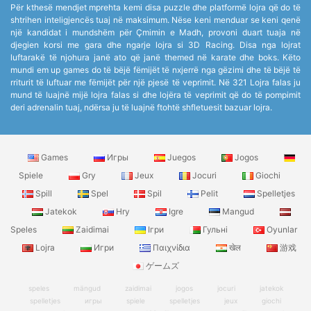
Për kthesë mendjet mprehta kemi disa puzzle dhe platformë lojra që do të
shtrihen inteligjencës tuaj në maksimum. Nëse keni menduar se keni qenë
një kandidat i mundshëm për Çmimin e Madh, provoni duart tuaja në
djegien korsi me gara dhe ngarje lojra si 3D Racing. Disa nga lojrat
luftarakë të njohura janë ato që janë themed në karate dhe boks. Këto
mundi em up games do të bëjë fëmijët të nxjerrë nga gëzimi dhe të bëjë të
rriturit të luftuar me fëmijët për një pjesë të veprimit. Në 321 Lojra falas ju
mund të luajnë mijë lojra falas si dhe lojëra të veprimit që do të pompimit
deri adrenalin tuaj, ndërsa ju të luajnë ftohtë shfletuesit bazuar lojra.
Games
Игры
Juegos
Jogos
Spiele
Gry
Jeux
Jocuri
Giochi
Spill
Spel
Spil
Pelit
Spelletjes
Jatekok
Hry
Igre
Mangud
Speles
Zaidimai
Ігри
Гульні
Oyunlar
Lojra
Игри
Παιχνίδια
खेल
游戏
ゲームズ
speles
mängud
zaidimai
jogos
jocuri
jatekok
spelletjes
игры
spiele
spelletjes
jeux
giochi