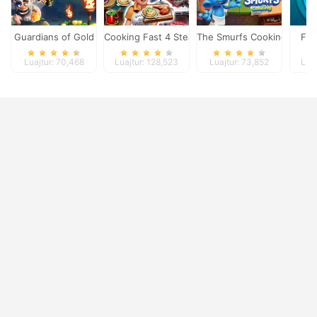
Guardians of Gold
Cooking Fast 4 Steak
The Smurfs Cooking
Fis
Luajtur: 70,468
Luajtur: 128,523
Luajtur: 73,852
Luaj