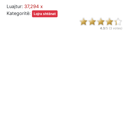
Luajtur:
37,294 x
Kategoritë:
Lojra shtënat
4.3
/5 (
3
votes)