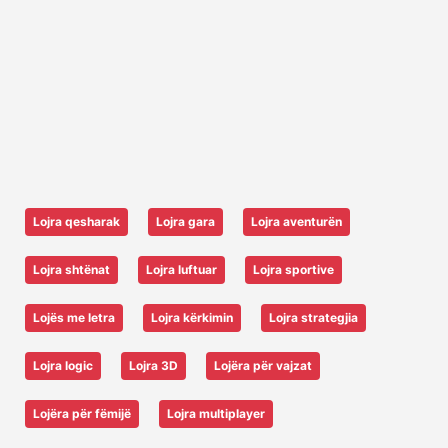
Lojra qesharak
Lojra gara
Lojra aventurën
Lojra shtënat
Lojra luftuar
Lojra sportive
Lojës me letra
Lojra kërkimin
Lojra strategjia
Lojra logic
Lojra 3D
Lojëra për vajzat
Lojëra për fëmijë
Lojra multiplayer