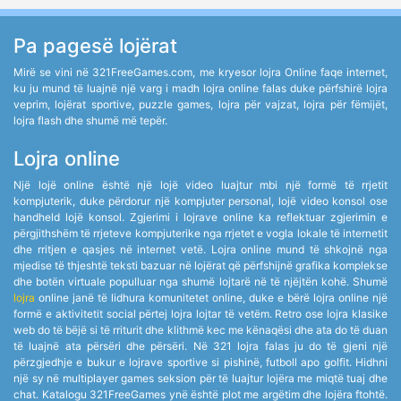
Pa pagesë lojërat
Mirë se vini në 321FreeGames.com, me kryesor lojra Online faqe internet,
ku ju mund të luajnë një varg i madh lojra online falas duke përfshirë lojra
veprim, lojërat sportive, puzzle games, lojra për vajzat, lojra për fëmijët,
lojra flash dhe shumë më tepër.
Lojra online
Një lojë online është një lojë video luajtur mbi një formë të rrjetit
kompjuterik, duke përdorur një kompjuter personal, lojë video konsol ose
handheld lojë konsol. Zgjerimi i lojrave online ka reflektuar zgjerimin e
përgjithshëm të rrjeteve kompjuterike nga rrjetet e vogla lokale të internetit
dhe rritjen e qasjes në internet vetë. Lojra online mund të shkojnë nga
mjedise të thjeshtë teksti bazuar në lojërat që përfshijnë grafika komplekse
dhe botën virtuale populluar nga shumë lojtarë në të njëjtën kohë. Shumë
lojra
online janë të lidhura komunitetet online, duke e bërë lojra online një
formë e aktivitetit social përtej lojra lojtar të vetëm. Retro ose lojra klasike
web do të bëjë si të rriturit dhe klithmë kec me kënaqësi dhe ata do të duan
të luajnë ata përsëri dhe përsëri. Në 321 lojra falas ju do të gjeni një
përzgjedhje e bukur e lojrave sportive si pishinë, futboll apo golfit. Hidhni
një sy në multiplayer games seksion për të luajtur lojëra me miqtë tuaj dhe
chat. Katalogu 321FreeGames ynë është plot me argëtim dhe lojëra ftohtë.