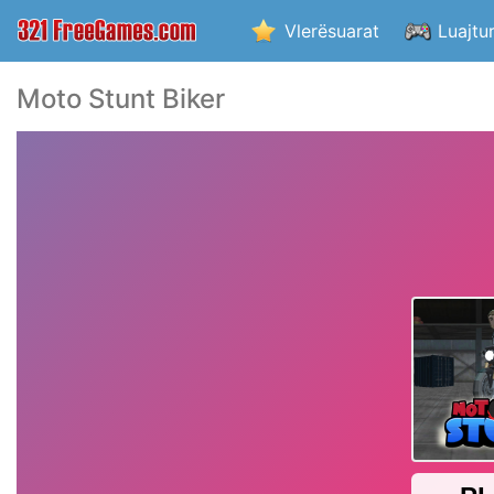
Vlerësuarat
Luajtu
Moto Stunt Biker