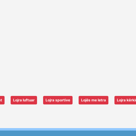
at
Lojra luftuar
Lojra sportive
Lojës me letra
Lojra kërk