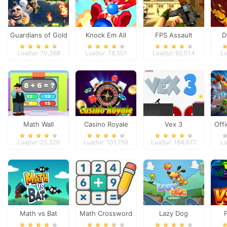
Guardians of Gold
Knock Em All
FPS Assault
D
Shooter
Luajtur: 70,368
Luajtur: 78,501
Luajtur: 92,014
Lu
Math Wall
Casino Royale
Vex 3
Offi
Simulator
Ca
Luajtur: 25,326
Luajtur: 101,769
Luajtur: 184,677
Lu
Math vs Bat
Math Crossword
Lazy Dog
Puzzle - Genius