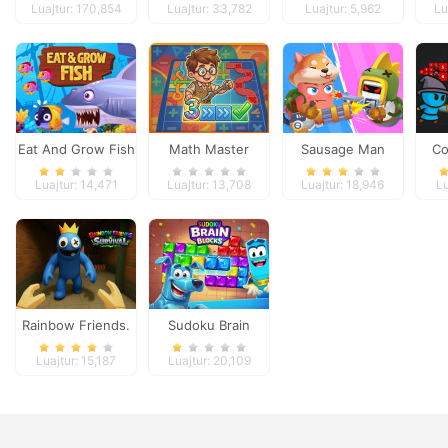
Luajtur: 170,854
Luajtur: 33,782
Luajtur: 5,962
Lu
Edition
Eat And Grow Fish
Math Master
Sausage Man
Co
Shooting
Co
Luajtur: 14,471
Luajtur: 13,708
Luajtur: 18,946
Lu
Adventure
Rainbow Friends.
Sudoku Brain
Survival
Blocks
Luajtur: 15,187
Luajtur: 20,109