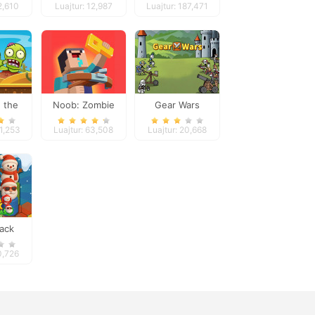
2,610
Luajtur: 12,987
Luajtur: 187,471
e the
Noob: Zombie
Gear Wars
es
Prison Escape
11,253
Luajtur: 63,508
Luajtur: 20,668
ack
mas
0,726