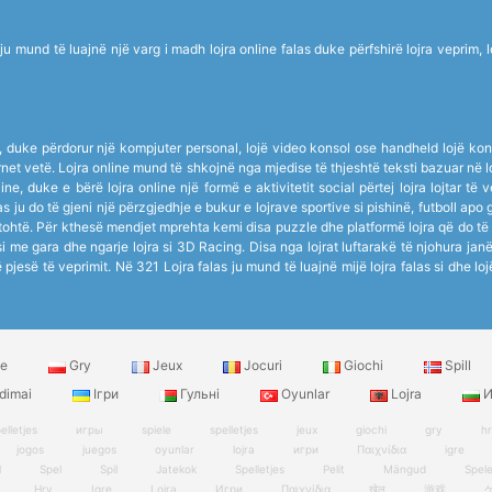
mund të luajnë një varg i madh lojra online falas duke përfshirë lojra veprim, lojë
ik, duke përdorur një kompjuter personal, lojë video konsol ose handheld lojë kons
nternet vetë. Lojra online mund të shkojnë nga mjedise të thjeshtë teksti bazuar n
ne, duke e bërë lojra online një formë e aktivitetit social përtej lojra lojtar të
s ju do të gjeni një përzgjedhje e bukur e lojrave sportive si pishinë, futboll apo 
tohtë. Për kthesë mendjet mprehta kemi disa puzzle dhe platformë lojra që do të
 me gara dhe ngarje lojra si 3D Racing. Disa nga lojrat luftarakë të njohura j
jë pjesë të veprimit. Në 321 Lojra falas ju mund të luajnë mijë lojra falas si dhe lo
le
Gry
Jeux
Jocuri
Giochi
Spill
dimai
Ігри
Гульні
Oyunlar
Lojra
И
elletjes
игры
spiele
spelletjes
jeux
giochi
gry
h
jogos
juegos
oyunlar
lojra
игри
Παιχνίδια
igre
l
Spel
Spil
Jatekok
Spelletjes
Pelit
Mängud
Spel
Hry
Igre
Lojra
Игри
Παιχνίδια
खेल
游戏