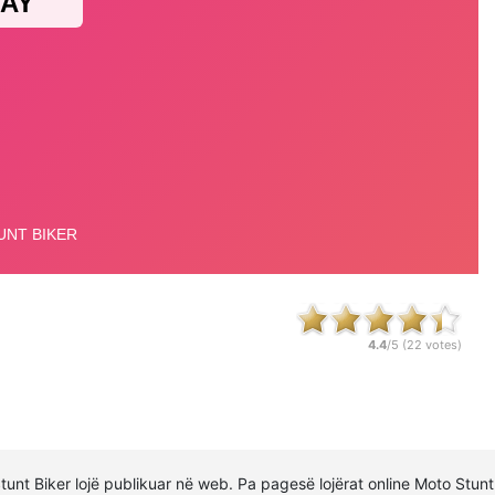
4.4
/5 (
22
votes)
 Stunt Biker lojë publikuar në web. Pa pagesë lojërat online Moto Stu