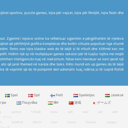
rat sportive, puzzle games, lojra për vajzat, lojra për fëmijët, lojra flash dhe
ol. Zgjerimi i lojrave online ka reflektuar zgjerimin e përgjithshëm të rrjeteve
ë lojërat që përfshijnë grafika komplekse dhe botën virtuale populluar nga shumë
 vetëm. Retro ose lojra klasike web do të bëjë si të rriturit dhe klithmë kec me
golfit. Hidhni një sy në multiplayer games seksion për të luajtur lojëra me miqtë
 shtrihen inteligjencës tuaj në maksimum. Nëse keni menduar se keni qenë një
anë ato që janë themed në karate dhe boks. Këto mundi em up games do të bëjë
jëra të veprimit që do të pompimit deri adrenalin tuaj, ndërsa ju të luajnë ftohtë
Spel
Spil
Pelit
Spelletjes
Jatekok
гри
Παιχνίδια
खेल
游戏
ゲームズ
ry
games
123spill
игры
spill
spel
spil
pelit
ゲーム
es
Zaidimai
Giochi
Ігри
Гульні
Oyunlar
Juegos
ゲームズ