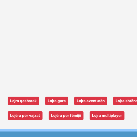
Lojra qesharak
Lojra gara
Lojra aventurën
Lojra shtën
Lojëra për vajzat
Lojëra për fëmijë
Lojra multiplayer