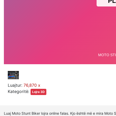
Luajtur:
76,870 x
Kategoritë:
Lojra 3D
Luaj Moto Stunt Biker lojra online falas. Kjo është më e mira Moto