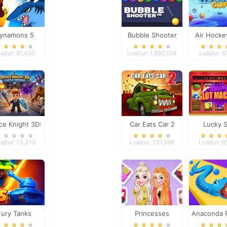
ynamons 5
Bubble Shooter
Air Hocke
ajtur: 81,450
Luajtur: 1,880,124
Luajtur: 6
ce Knight 3D:
Car Eats Car 2
Lucky S
stle Defense
Machi
ajtur: 13,315
Luajtur: 131,596
Luajtur: 9
Fury Tanks
Princesses
Anaconda 
Become Popular In