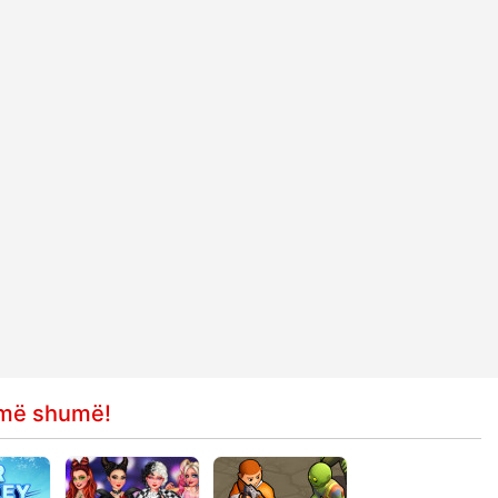
e më shumë!