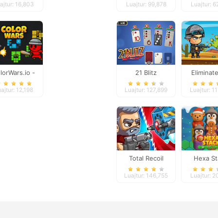
ajtur: 16,803
Luajtur: 99,878
Luajtur: 6
School
lorWars.io -
21 Blitz
Eliminat
nquest Game
Zombi
ajtur: 12,198
Luajtur: 127,899
Luajtur: 1
Total Recoil
Hexa St
Christ
Luajtur: 146,755
Luajtur: 2