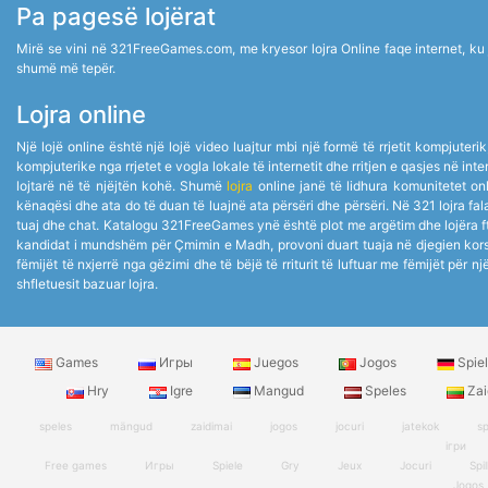
Pa pagesë lojërat
Mirë se vini në 321FreeGames.com, me kryesor lojra Online faqe internet, ku ju 
shumë më tepër.
Lojra online
Një lojë online është një lojë video luajtur mbi një formë të rrjetit kompjuter
kompjuterike nga rrjetet e vogla lokale të internetit dhe rritjen e qasjes në i
lojtarë në të njëjtën kohë. Shumë
lojra
online janë të lidhura komunitetet onli
kënaqësi dhe ata do të duan të luajnë ata përsëri dhe përsëri. Në 321 lojra fala
tuaj dhe chat. Katalogu 321FreeGames ynë është plot me argëtim dhe lojëra f
kandidat i mundshëm për Çmimin e Madh, provoni duart tuaja në djegien korsi
fëmijët të nxjerrë nga gëzimi dhe të bëjë të rriturit të luftuar me fëmijët për n
shfletuesit bazuar lojra.
Games
Игры
Juegos
Jogos
Spie
Hry
Igre
Mangud
Speles
Zai
speles
mängud
zaidimai
jogos
jocuri
jatekok
sp
ігри
Free games
Игры
Spiele
Gry
Jeux
Jocuri
Spil
Jogos