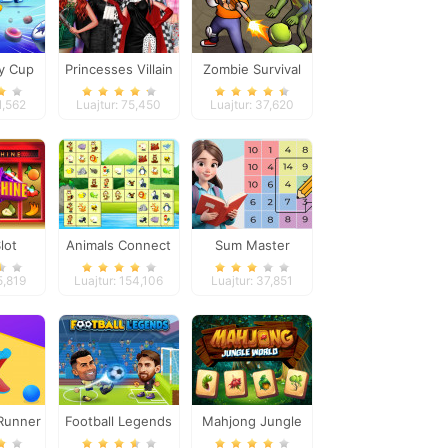
y Cup
Princesses Villain
Zombie Survival
Party Crashers
1,562
Luajtur: 75,450
Luajtur: 37,620
lot
Animals Connect
Sum Master
ne
5,819
Luajtur: 154,106
Luajtur: 37,851
Runner
Football Legends
Mahjong Jungle
2026
World