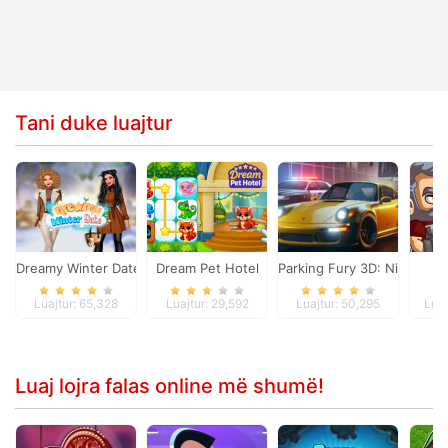
Tani duke luajtur
Dreamy Winter Date
Dream Pet Hotel
Parking Fury 3D: Night City
To
Luajtur: 65,328
Luajtur: 29,592
Luajtur: 50,295
Luaj
Luaj lojra falas online më shumë!