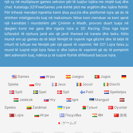
një sy në multiplayer games seksion për të luajtur lojëra me miqtë tuaj dhe
chat. Katalogu 321FreeGames ynë është plot me argëtim dhe lojëra ftohtë.
Për kthesë mendjet mprehta kemi disa puzzle dhe platformë lojra që do të
shtrihen inteligjencës tuaj në maksimum. Nëse keni menduar se keni qenë
një kandidat i mundshëm për Çmimin e Madh, provoni duart tuaja në
djegien korsi me gara dhe ngarje lojra si 3D Racing. Disa nga lojrat
luftarakë të njohura janë ato që janë themed në karate dhe boks. Këto
mundi em up games do të bëjë fëmijët të nxjerrë nga gëzimi dhe të bëjë të
rriturit të luftuar me fëmijët për një pjesë të veprimit. Në 321 Lojra falas ju
mund të luajnë mijë lojra falas si dhe lojëra të veprimit që do të pompimit
deri adrenalin tuaj, ndërsa ju të luajnë ftohtë shfletuesit bazuar lojra.
Games
Игры
Juegos
Jogos
Spiele
Gry
Jeux
Jocuri
Giochi
Spill
Spel
Spil
Pelit
Spelletjes
Jatekok
Hry
Igre
Mangud
Speles
Zaidimai
Ігри
Гульні
Oyunlar
Lojra
Игри
Παιχνίδια
खेल
游戏
ゲームズ
speles
mängud
zaidimai
jogos
jocuri
jatekok