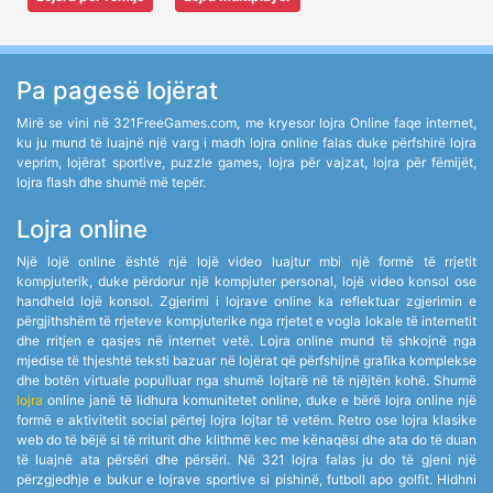
Pa pagesë lojërat
Mirë se vini në 321FreeGames.com, me kryesor lojra Online faqe internet,
ku ju mund të luajnë një varg i madh lojra online falas duke përfshirë lojra
veprim, lojërat sportive, puzzle games, lojra për vajzat, lojra për fëmijët,
lojra flash dhe shumë më tepër.
Lojra online
Një lojë online është një lojë video luajtur mbi një formë të rrjetit
kompjuterik, duke përdorur një kompjuter personal, lojë video konsol ose
handheld lojë konsol. Zgjerimi i lojrave online ka reflektuar zgjerimin e
përgjithshëm të rrjeteve kompjuterike nga rrjetet e vogla lokale të internetit
dhe rritjen e qasjes në internet vetë. Lojra online mund të shkojnë nga
mjedise të thjeshtë teksti bazuar në lojërat që përfshijnë grafika komplekse
dhe botën virtuale populluar nga shumë lojtarë në të njëjtën kohë. Shumë
lojra
online janë të lidhura komunitetet online, duke e bërë lojra online një
formë e aktivitetit social përtej lojra lojtar të vetëm. Retro ose lojra klasike
web do të bëjë si të rriturit dhe klithmë kec me kënaqësi dhe ata do të duan
të luajnë ata përsëri dhe përsëri. Në 321 lojra falas ju do të gjeni një
përzgjedhje e bukur e lojrave sportive si pishinë, futboll apo golfit. Hidhni