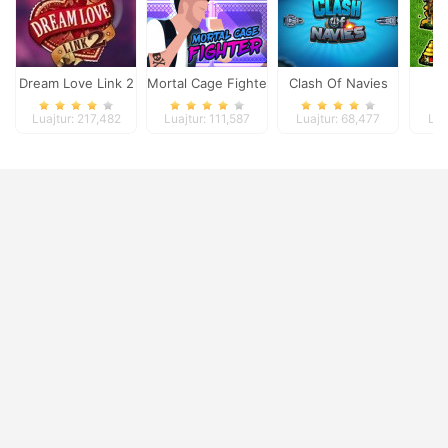
Dream Love Link 2
Mortal Cage Fighter
Clash Of Navies
S
Luajtur: 217,482
Luajtur: 111,587
Luajtur: 68,477
Lua