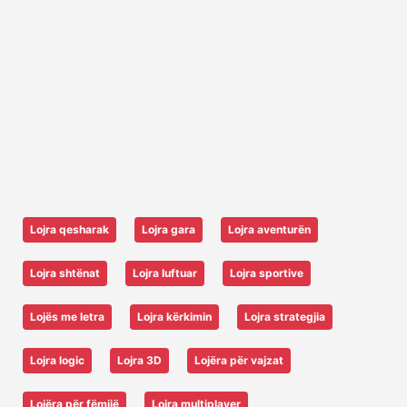
Lojra qesharak
Lojra gara
Lojra aventurën
Lojra shtënat
Lojra luftuar
Lojra sportive
Lojës me letra
Lojra kërkimin
Lojra strategjia
Lojra logic
Lojra 3D
Lojëra për vajzat
Lojëra për fëmijë
Lojra multiplayer