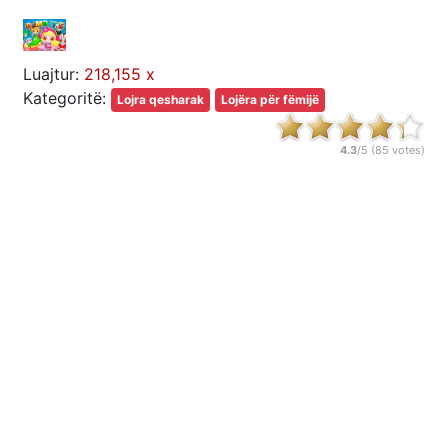
Luajtur:
218,155 x
Kategoritë:
Lojra qesharak
Lojëra për fëmijë
4.3
/5 (
85
votes)