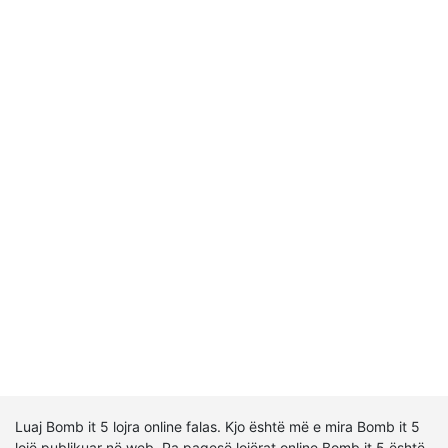
Luaj Bomb it 5 lojra online falas. Kjo është më e mira Bomb it 5
lojë publikuar në web. Pa pagesë lojërat online Bomb it 5 është