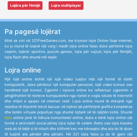
Lojëra për fëmijë
Lojra multiplayer
Pa pagesë lojërat
Mirë se vini në 321FreeGames.com, me kryesor lojra Online faqe internet,
ku ju mund të luajnë një varg i madh lojra online falas duke përfshirë lojra
veprim, lojërat sportive, puzzle games, lojra për vajzat, lojra për fëmijët,
lojra flash dhe shumë më tepër.
Lojra online
Një lojë online është një lojë video luajtur mbi një formë të rrjetit
kompjuterik, duke përdorur një kompjuter personal, lojë video konsol ose
handheld lojë konsol. Zgjerimi i lojrave online ka reflektuar zgjerimin e
përgjithshëm të rrjeteve kompjuterike nga rrjetet e vogla lokale të internetit
dhe rritjen e qasjes në internet vetë. Lojra online mund të shkojnë nga
mjedise të thjeshtë teksti bazuar në lojërat që përfshijnë grafika komplekse
dhe botën virtuale populluar nga shumë lojtarë në të njëjtën kohë. Shumë
lojra
online janë të lidhura komunitetet online, duke e bërë lojra online një
formë e aktivitetit social përtej lojra lojtar të vetëm. Retro ose lojra klasike
web do të bëjë si të rriturit dhe klithmë kec me kënaqësi dhe ata do të duan
të luajnë ata përsëri dhe përsëri. Në 321 lojra falas ju do të gjeni një