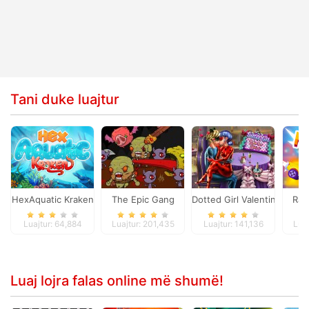
Tani duke luajtur
HexAquatic Kraken
The Epic Gang
Dotted Girl Valentine Dinne
Rac
Luajtur: 64,884
Luajtur: 201,435
Luajtur: 141,136
Luaj
Luaj lojra falas online më shumë!