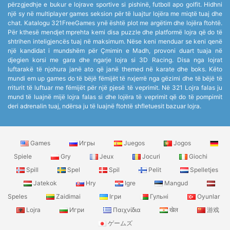
përzgjedhje e bukur e lojrave sportive si pishinë, futboll apo golfit. Hidhni
një sy në multiplayer games seksion për të luajtur lojëra me miqtë tuaj dhe
chat. Katalogu 321FreeGames ynë është plot me argëtim dhe lojëra ftohtë.
Për kthesë mendjet mprehta kemi disa puzzle dhe platformë lojra që do të
shtrihen inteligjencës tuaj në maksimum. Nëse keni menduar se keni qenë
një kandidat i mundshëm për Çmimin e Madh, provoni duart tuaja në
djegien korsi me gara dhe ngarje lojra si 3D Racing. Disa nga lojrat
luftarakë të njohura janë ato që janë themed në karate dhe boks. Këto
mundi em up games do të bëjë fëmijët të nxjerrë nga gëzimi dhe të bëjë të
rriturit të luftuar me fëmijët për një pjesë të veprimit. Në 321 Lojra falas ju
mund të luajnë mijë lojra falas si dhe lojëra të veprimit që do të pompimit
deri adrenalin tuaj, ndërsa ju të luajnë ftohtë shfletuesit bazuar lojra.
Games
Игры
Juegos
Jogos
Spiele
Gry
Jeux
Jocuri
Giochi
Spill
Spel
Spil
Pelit
Spelletjes
Jatekok
Hry
Igre
Mangud
Speles
Zaidimai
Ігри
Гульні
Oyunlar
Lojra
Игри
Παιχνίδια
खेल
游戏
ゲームズ