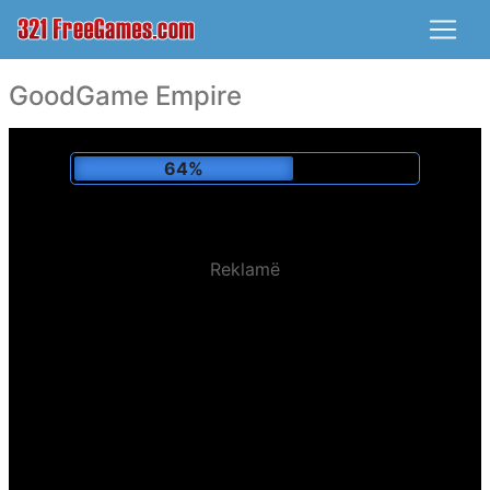
GoodGame Empire
67%
Reklamë