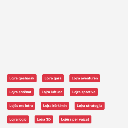
Lojra qesharak
Lojra gara
Lojra aventurën
Lojra shtënat
Lojra luftuar
Lojra sportive
Lojës me letra
Lojra kërkimin
Lojra strategjia
Lojra logic
Lojra 3D
Lojëra për vajzat