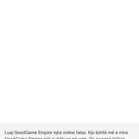
Luaj GoodGame Empire lojra online falas. Kjo është më e mira
GoodGame Empire lojë publikuar në web. Pa pagesë lojërat