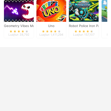
Geometry Vibes Monster
Uno
Robot Police Iron Panther
Luajtur: 38,792
Luajtur: 1,411,294
Luajtur: 157,107
Lua