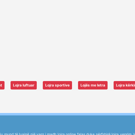
at
Lojra luftuar
Lojra sportive
Lojës me letra
Lojra kërk
mund të luajnë një varg i madh lojra online falas duke përfshirë lojra veprim, lojë