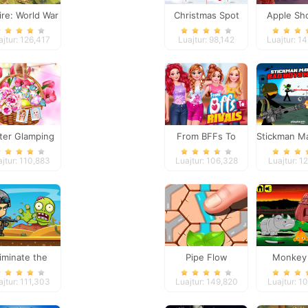
re: World War
Christmas Spot
Apple Sh
III
Differences
Remast
ajtur: 126,417
Luajtur: 98,142
Luajtur: 1
ter Glamping
From BFFs To
Stickman Ma
Trip
Rivals
Bad Boys 
ajtur: 110,883
Luajtur: 106,328
Luajtur: 1
liminate the
Pipe Flow
Monkey
Zombies
Happy: St
ajtur: 111,303
Luajtur: 149,820
Luajtur: 1