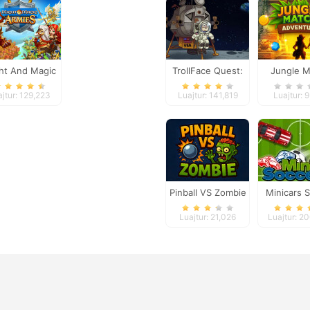
ht And Magic
TrollFace Quest:
Jungle M
Armies
USA 1
Advent
ajtur: 129,223
Luajtur: 141,819
Luajtur: 
Pinball VS Zombie
Minicars 
Luajtur: 21,026
Luajtur: 2