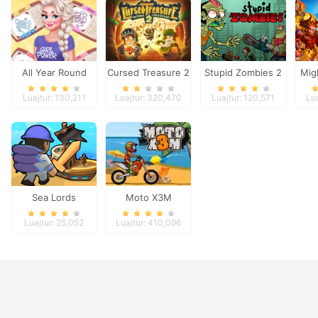
All Year Round
Cursed Treasure 2
Stupid Zombies 2
Mig
Fashion Frosty Girl
Luajtur: 130,211
Luajtur: 320,470
Luajtur: 120,571
Lu
Sea Lords
Moto X3M
Luajtur: 25,052
Luajtur: 410,096