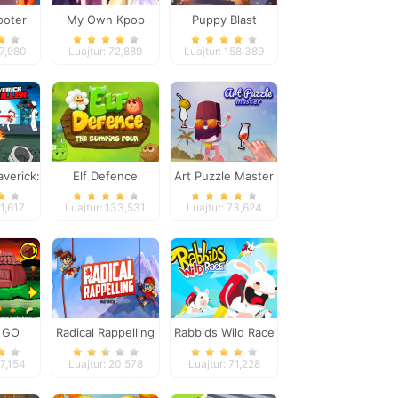
ooter
My Own Kpop
Puppy Blast
ered
Band
47,980
Luajtur: 72,889
Luajtur: 158,389
verick:
Elf Defence
Art Puzzle Master
Killer
21,617
Luajtur: 133,531
Luajtur: 73,624
 GO
Radical Rappelling
Rabbids Wild Race
age 3
07,154
Luajtur: 20,578
Luajtur: 71,228