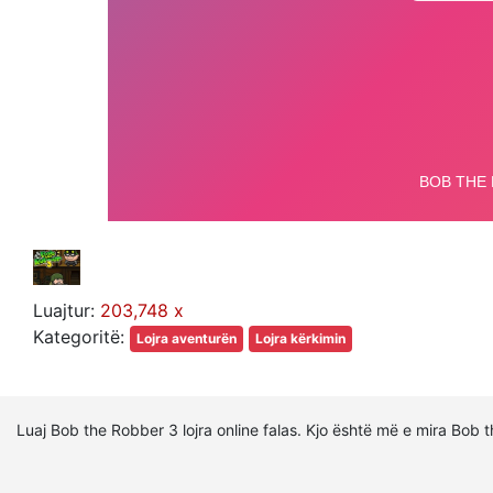
Luajtur:
203,748 x
Kategoritë:
Lojra aventurën
Lojra kërkimin
Luaj Bob the Robber 3 lojra online falas. Kjo është më e mira Bob