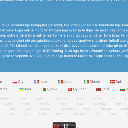
ik, duke përdorur një kompjuter personal, lojë video konsol ose handheld lojë kons
nternet vetë. Lojra online mund të shkojnë nga mjedise të thjeshtë teksti bazuar n
ne, duke e bërë lojra online një formë e aktivitetit social përtej lojra lojtar të
s ju do të gjeni një përzgjedhje e bukur e lojrave sportive si pishinë, futboll apo 
tohtë. Për kthesë mendjet mprehta kemi disa puzzle dhe platformë lojra që do të
 me gara dhe ngarje lojra si 3D Racing. Disa nga lojrat luftarakë të njohura j
jë pjesë të veprimit. Në 321 Lojra falas ju mund të luajnë mijë lojra falas si dhe lo
le
Gry
Jeux
Jocuri
Giochi
Spill
dimai
Ігри
Гульні
Oyunlar
Lojra
И
elletjes
игры
spiele
spelletjes
jeux
giochi
gry
h
jogos
juegos
oyunlar
lojra
игри
Παιχνίδια
igre
l
Spel
Spil
Jatekok
Spelletjes
Pelit
Mängud
Spel
Hry
Igre
Lojra
Игри
Παιχνίδια
खेल
游戏