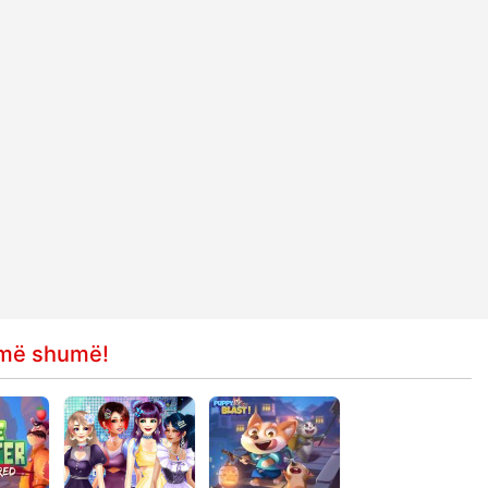
e më shumë!