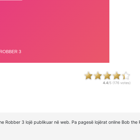
4.4
/5 (
176
votes)
 the Robber 3 lojë publikuar në web. Pa pagesë lojërat online Bob th