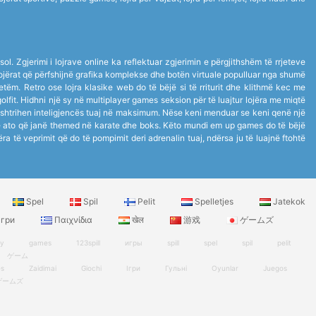
ol. Zgjerimi i lojrave online ka reflektuar zgjerimin e përgjithshëm të rrjeteve
ë lojërat që përfshijnë grafika komplekse dhe botën virtuale populluar nga shumë
 vetëm. Retro ose lojra klasike web do të bëjë si të rriturit dhe klithmë kec me
golfit. Hidhni një sy në multiplayer games seksion për të luajtur lojëra me miqtë
 shtrihen inteligjencës tuaj në maksimum. Nëse keni menduar se keni qenë një
anë ato që janë themed në karate dhe boks. Këto mundi em up games do të bëjë
jëra të veprimit që do të pompimit deri adrenalin tuaj, ndërsa ju të luajnë ftohtë
Spel
Spil
Pelit
Spelletjes
Jatekok
гри
Παιχνίδια
खेल
游戏
ゲームズ
ry
games
123spill
игры
spill
spel
spil
pelit
ゲーム
es
Zaidimai
Giochi
Ігри
Гульні
Oyunlar
Juegos
ゲームズ