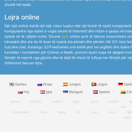
shumë më tepër.
Lojra online
Një lojë online është një lojë video luajtur mbi një formë të rrjetit kompjuter
kompjuterike nga rrjetet e vogla lokale të internetit dhe rritjen e qasjes në i
lojtarë në të njëjtën kohë. Shumë
lojra
online janë të lidhura komunitetet onli
kënaqësi dhe ata do të duan të luajnë ata përsëri dhe përsëri. Në 321 lojra fala
tuaj dhe chat. Katalogu 321FreeGames ynë është plot me argëtim dhe lojëra f
kandidat i mundshëm për Çmimin e Madh, provoni duart tuaja në djegien korsi
fëmijët të nxjerrë nga gëzimi dhe të bëjë të rriturit të luftuar me fëmijët për n
shfletuesit bazuar lojra.
Games
Игры
Juegos
Jogos
Spie
Hry
Igre
Mangud
Speles
Zai
speles
mängud
zaidimai
jogos
jocuri
jatekok
sp
ігри
Free games
Игры
Spiele
Gry
Jeux
Jocuri
Spil
Jogos