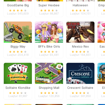
GoodGame Big
Super Hexbee
Halloween
Empi
Farm
Merger
Mahjong
Luajtur: 545,609
Luajtur: 66,867
Luajtur: 104,151
Lu
Connection
Biggy Way
BFFs Bike Girls
Mexico Rex
Eas
Luajtur: 204,418
Luajtur: 93,481
Luajtur: 164,651
Lu
Solitaire Klondike
Shopping Mall
Crescent Solitaire
E
Tycoon
Luajtur: 61,997
Luajtur: 120,856
Luajtur: 361,950
Lu