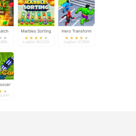
atch
Marbles Sorting
Hero Transform
ures
Race
9,889
Luajtur: 64,333
Luajtur: 37,900
Soccer
00,441