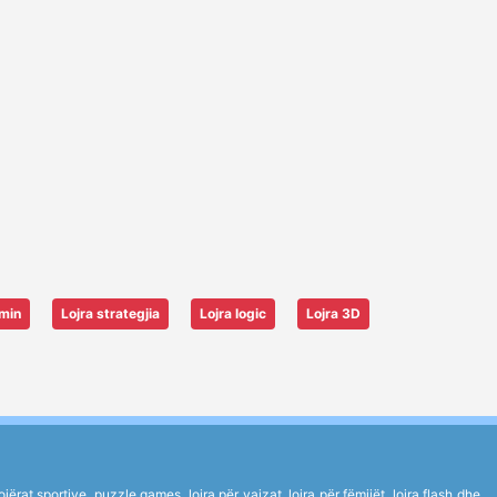
imin
Lojra strategjia
Lojra logic
Lojra 3D
rat sportive, puzzle games, lojra për vajzat, lojra për fëmijët, lojra flash dhe