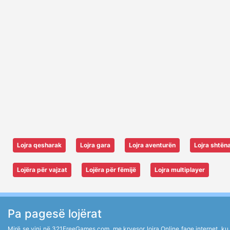
Lojra qesharak
Lojra gara
Lojra aventurën
Lojra shtën
Lojëra për vajzat
Lojëra për fëmijë
Lojra multiplayer
Pa pagesë lojërat
Mirë se vini në 321FreeGames.com, me kryesor lojra Online faqe internet, ku ju 