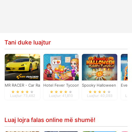
Tani duke luajtur
MR RACER - Car Racing
Hotel Fever Tycoon
Spooky Halloween Hidden
Ever 
Luajtur: 73,482
Luajtur: 41,810
Luajtur: 40,093
Luaj
Luaj lojra falas online më shumë!