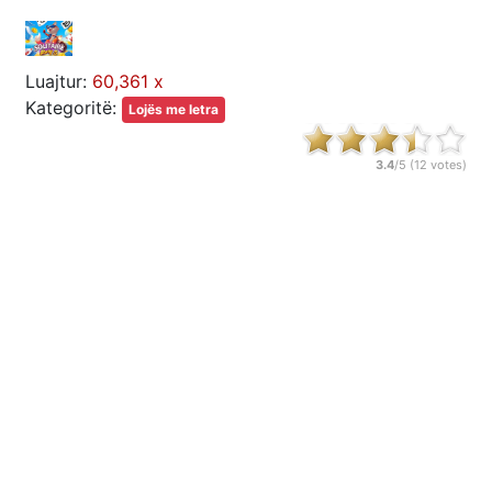
Luajtur:
60,361 x
Kategoritë:
Lojës me letra
3.4
/5 (
12
votes)