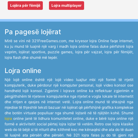
Lojëra për fëmijë
Lojra multiplayer
Pa pagesë lojërat
Mirë se vini në 321FreeGames.com, me kryesor lojra Online faqe internet,
ku ju mund të luajnë një varg i madh lojra online falas duke përfshirë lojra
veprim, lojërat sportive, puzzle games, lojra për vajzat, lojra për fëmijët,
lojra flash dhe shumë më tepër.
Lojra online
Një lojë online është një lojë video luajtur mbi një formë të rrjetit
kompjuterik, duke përdorur një kompjuter personal, lojë video konsol ose
handheld lojë konsol. Zgjerimi i lojrave online ka reflektuar zgjerimin e
përgjithshëm të rrjeteve kompjuterike nga rrjetet e vogla lokale të internetit
dhe rritjen e qasjes në internet vetë. Lojra online mund të shkojnë nga
mjedise të thjeshtë teksti bazuar në lojërat që përfshijnë grafika komplekse
dhe botën virtuale populluar nga shumë lojtarë në të njëjtën kohë. Shumë
lojra
online janë të lidhura komunitetet online, duke e bërë lojra online një
formë e aktivitetit social përtej lojra lojtar të vetëm. Retro ose lojra klasike
web do të bëjë si të rriturit dhe klithmë kec me kënaqësi dhe ata do të duan
të luajnë ata përsëri dhe përsëri. Në 321 lojra falas ju do të gjeni një