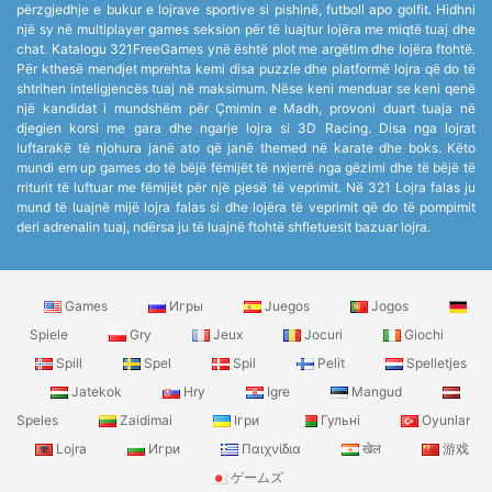
përzgjedhje e bukur e lojrave sportive si pishinë, futboll apo golfit. Hidhni
një sy në multiplayer games seksion për të luajtur lojëra me miqtë tuaj dhe
chat. Katalogu 321FreeGames ynë është plot me argëtim dhe lojëra ftohtë.
Për kthesë mendjet mprehta kemi disa puzzle dhe platformë lojra që do të
shtrihen inteligjencës tuaj në maksimum. Nëse keni menduar se keni qenë
një kandidat i mundshëm për Çmimin e Madh, provoni duart tuaja në
djegien korsi me gara dhe ngarje lojra si 3D Racing. Disa nga lojrat
luftarakë të njohura janë ato që janë themed në karate dhe boks. Këto
mundi em up games do të bëjë fëmijët të nxjerrë nga gëzimi dhe të bëjë të
rriturit të luftuar me fëmijët për një pjesë të veprimit. Në 321 Lojra falas ju
mund të luajnë mijë lojra falas si dhe lojëra të veprimit që do të pompimit
deri adrenalin tuaj, ndërsa ju të luajnë ftohtë shfletuesit bazuar lojra.
Games
Игры
Juegos
Jogos
Spiele
Gry
Jeux
Jocuri
Giochi
Spill
Spel
Spil
Pelit
Spelletjes
Jatekok
Hry
Igre
Mangud
Speles
Zaidimai
Ігри
Гульні
Oyunlar
Lojra
Игри
Παιχνίδια
खेल
游戏
ゲームズ