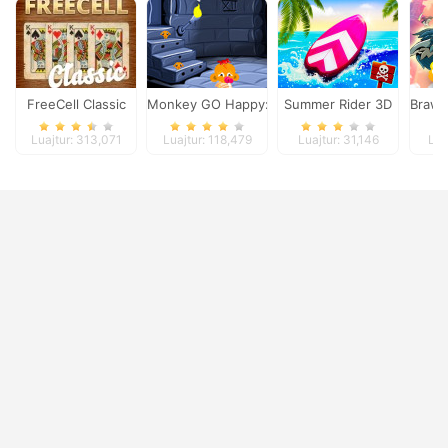
FreeCell Classic
Monkey GO Happy: Stage 2
Summer Rider 3D
Brawl
Luajtur: 313,071
Luajtur: 118,479
Luajtur: 31,146
Lua