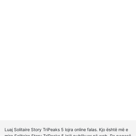
Luaj Solitaire Story TriPeaks 5 lojra online falas. Kjo është më e
mira Solitaire Story TriPeaks 5 lojë publikuar në web. Pa pagesë