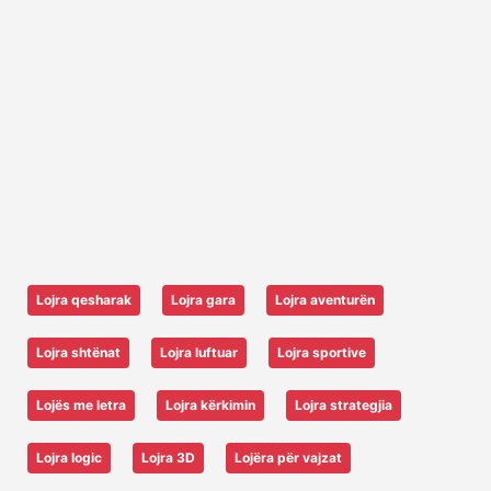
Lojra qesharak
Lojra gara
Lojra aventurën
Lojra shtënat
Lojra luftuar
Lojra sportive
Lojës me letra
Lojra kërkimin
Lojra strategjia
Lojra logic
Lojra 3D
Lojëra për vajzat