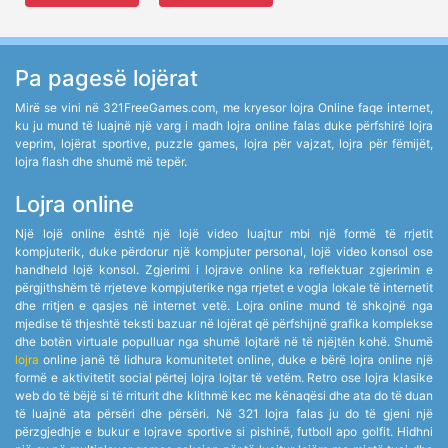
Pa pagesë lojërat
Mirë se vini në 321FreeGames.com, me kryesor lojra Online faqe internet,
ku ju mund të luajnë një varg i madh lojra online falas duke përfshirë lojra
veprim, lojërat sportive, puzzle games, lojra për vajzat, lojra për fëmijët,
lojra flash dhe shumë më tepër.
Lojra online
Një lojë online është një lojë video luajtur mbi një formë të rrjetit
kompjuterik, duke përdorur një kompjuter personal, lojë video konsol ose
handheld lojë konsol. Zgjerimi i lojrave online ka reflektuar zgjerimin e
përgjithshëm të rrjeteve kompjuterike nga rrjetet e vogla lokale të internetit
dhe rritjen e qasjes në internet vetë. Lojra online mund të shkojnë nga
mjedise të thjeshtë teksti bazuar në lojërat që përfshijnë grafika komplekse
dhe botën virtuale populluar nga shumë lojtarë në të njëjtën kohë. Shumë
lojra
online janë të lidhura komunitetet online, duke e bërë lojra online një
formë e aktivitetit social përtej lojra lojtar të vetëm. Retro ose lojra klasike
web do të bëjë si të rriturit dhe klithmë kec me kënaqësi dhe ata do të duan
të luajnë ata përsëri dhe përsëri. Në 321 lojra falas ju do të gjeni një
përzgjedhje e bukur e lojrave sportive si pishinë, futboll apo golfit. Hidhni