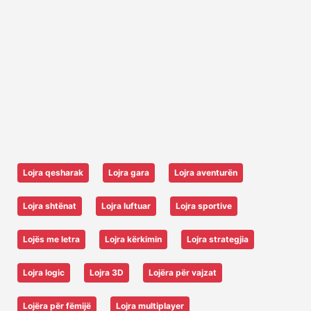
Lojra qesharak
Lojra gara
Lojra aventurën
Lojra shtënat
Lojra luftuar
Lojra sportive
Lojës me letra
Lojra kërkimin
Lojra strategjia
Lojra logic
Lojra 3D
Lojëra për vajzat
Lojëra për fëmijë
Lojra multiplayer