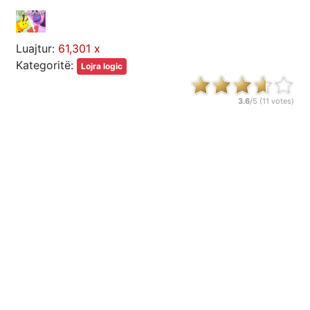
Luajtur:
61,301 x
Kategoritë:
Lojra logic
3.6
/5 (
11
votes)