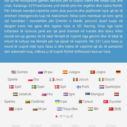
një sy në multiplayer games seksion për të luajtur lojëra me miqtë tuaj dhe
chat. Katalogu 321FreeGames ynë është plot me argëtim dhe lojëra ftohtë.
Për kthesë mendjet mprehta kemi disa puzzle dhe platformë lojra që do të
shtrihen inteligjencës tuaj në maksimum. Nëse keni menduar se keni qenë
një kandidat i mundshëm për Çmimin e Madh, provoni duart tuaja në
djegien korsi me gara dhe ngarje lojra si 3D Racing. Disa nga lojrat
luftarakë të njohura janë ato që janë themed në karate dhe boks. Këto
mundi em up games do të bëjë fëmijët të nxjerrë nga gëzimi dhe të bëjë të
rriturit të luftuar me fëmijët për një pjesë të veprimit. Në 321 Lojra falas ju
mund të luajnë mijë lojra falas si dhe lojëra të veprimit që do të pompimit
deri adrenalin tuaj, ndërsa ju të luajnë ftohtë shfletuesit bazuar lojra.
Games
Игры
Juegos
Jogos
Spiele
Gry
Jeux
Jocuri
Giochi
Spill
Spel
Spil
Pelit
Spelletjes
Jatekok
Hry
Igre
Mangud
Speles
Zaidimai
Ігри
Гульні
Oyunlar
Lojra
Игри
Παιχνίδια
खेल
游戏
ゲームズ
speles
mängud
zaidimai
jogos
jocuri
jatekok