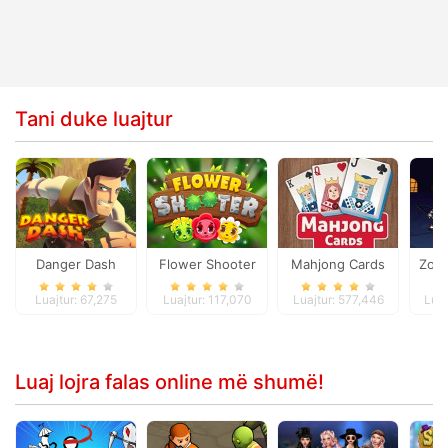
Tani duke luajtur
Danger Dash
Flower Shooter
Mahjong Cards
Zomb
Luajtur: 67,275
Luajtur: 117,070
Luajtur: 577,446
Luaj
Luaj lojra falas online më shumë!