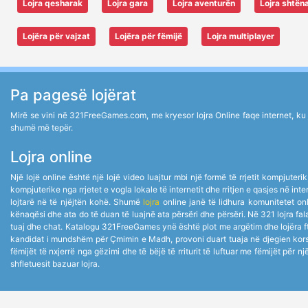
Lojra qesharak
Lojra gara
Lojra aventurën
Lojra shtën
Lojëra për vajzat
Lojëra për fëmijë
Lojra multiplayer
Pa pagesë lojërat
Mirë se vini në 321FreeGames.com, me kryesor lojra Online faqe internet, ku ju 
shumë më tepër.
Lojra online
Një lojë online është një lojë video luajtur mbi një formë të rrjetit kompjuter
kompjuterike nga rrjetet e vogla lokale të internetit dhe rritjen e qasjes në i
lojtarë në të njëjtën kohë. Shumë
lojra
online janë të lidhura komunitetet onli
kënaqësi dhe ata do të duan të luajnë ata përsëri dhe përsëri. Në 321 lojra fala
tuaj dhe chat. Katalogu 321FreeGames ynë është plot me argëtim dhe lojëra f
kandidat i mundshëm për Çmimin e Madh, provoni duart tuaja në djegien korsi
fëmijët të nxjerrë nga gëzimi dhe të bëjë të rriturit të luftuar me fëmijët për n
shfletuesit bazuar lojra.