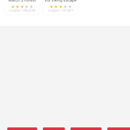
Match 3 Forest
EG Viking Escape
Luajtur: 196,328
Luajtur: 137,811