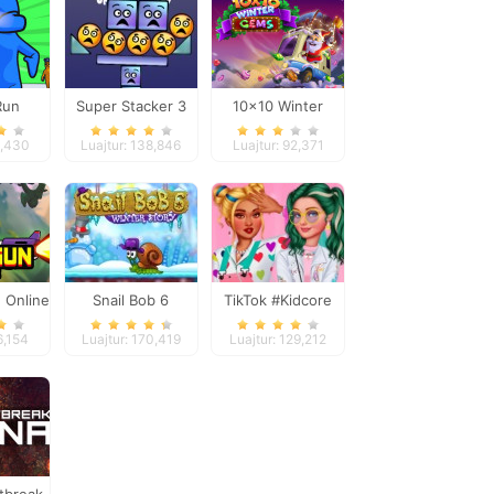
Run
Super Stacker 3
10x10 Winter
Gems
1,430
Luajtur: 138,846
Luajtur: 92,371
 Online
Snail Bob 6
TikTok #Kidcore
Models
6,154
Luajtur: 170,419
Luajtur: 129,212