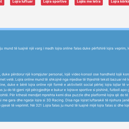
at
Lojra luftuar
Lojra sportive
Lojës me letra
Lojra kërk
mund të luajnë një varg i madh lojra online falas duke përfshirë lojra veprim, lojë
ik, duke përdorur një kompjuter personal, lojë video konsol ose handheld lojë kons
nternet vetë. Lojra online mund të shkojnë nga mjedise të thjeshtë teksti bazuar n
ne, duke e bërë lojra online një formë e aktivitetit social përtej lojra lojtar të
s ju do të gjeni një përzgjedhje e bukur e lojrave sportive si pishinë, futboll apo 
tohtë. Për kthesë mendjet mprehta kemi disa puzzle dhe platformë lojra që do të
 me gara dhe ngarje lojra si 3D Racing. Disa nga lojrat luftarakë të njohura j
jë pjesë të veprimit. Në 321 Lojra falas ju mund të luajnë mijë lojra falas si dhe lo