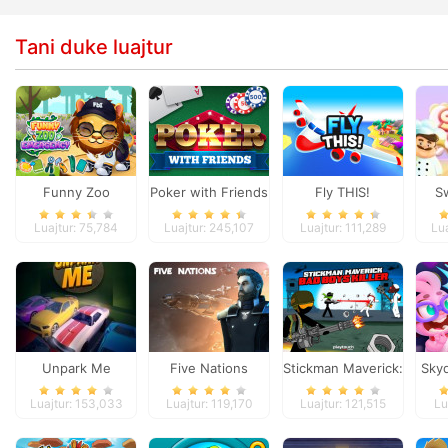
Tani duke luajtur
Funny Zoo
Poker with Friends
Fly THIS!
S
Emergency
Luajtur: 75,784
Luajtur: 245,107
Luajtur: 111,289
Lu
Unpark Me
Five Nations
Stickman Maverick:
Sky
Bad Boys Killer
Luajtur: 153,033
Luajtur: 119,170
Luajtur: 121,515
Lu