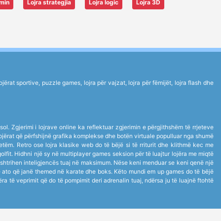
imin
Lojra strategjia
Lojra logic
Lojra 3D
rat sportive, puzzle games, lojra për vajzat, lojra për fëmijët, lojra flash dhe
ol. Zgjerimi i lojrave online ka reflektuar zgjerimin e përgjithshëm të rrjeteve
ë lojërat që përfshijnë grafika komplekse dhe botën virtuale populluar nga shumë
 vetëm. Retro ose lojra klasike web do të bëjë si të rriturit dhe klithmë kec me
golfit. Hidhni një sy në multiplayer games seksion për të luajtur lojëra me miqtë
 shtrihen inteligjencës tuaj në maksimum. Nëse keni menduar se keni qenë një
anë ato që janë themed në karate dhe boks. Këto mundi em up games do të bëjë
jëra të veprimit që do të pompimit deri adrenalin tuaj, ndërsa ju të luajnë ftohtë