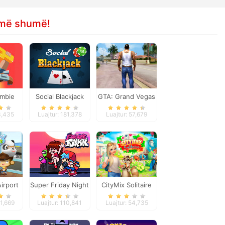
e më shumë!
ombie
Social Blackjack
GTA: Grand Vegas
scape
Crime
3,435
Luajtur: 181,378
Luajtur: 57,679
irport
Super Friday Night
CityMix Solitaire
Funki
71,669
Luajtur: 110,841
Luajtur: 54,735