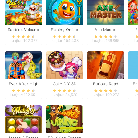
Rabbids Volcano
Fishing Online
Axe Master
F
Panic
Luajtur: 102,327
Luajtur: 154,438
Luajtur: 166,865
Lu
Ever After High
Cake DIY 3D
Furious Road
Em
#future
Luajtur: 122,651
Luajtur: 84,529
Luajtur: 190,273
Lua