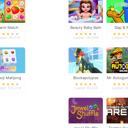
arm Match
Beauty Baby Bath
Slap & 
Seasons
ajtur: 80,074
Luajtur: 182,658
Luajtur: 7
oji Mahjong
Blockapolypse
Mr Autogun
Zombie Shooter
jtur: 103,314
Luajtur: 64,129
Luajtur: 9