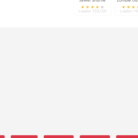
Jewel Shuffle
Zombie Ou
Aren
Luajtur: 133,130
Luajtur: 1