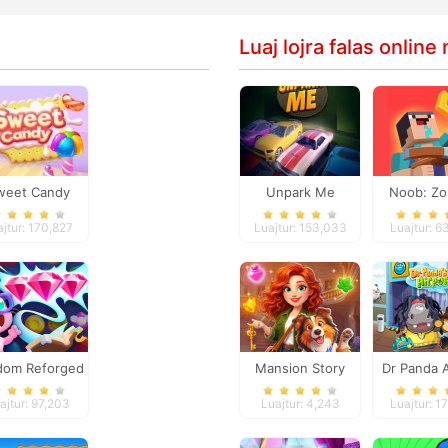
Luaj lojra falas onlin
weet Candy
Unpark Me
Noob: Z
Prison E
ajtur: 170,827
Luajtur: 153,033
Luajtur: 6
dom Reforged
Mansion Story
Dr Panda A
Match
ajtur: 97,203
Luajtur: 4,243
Luajtur: 1