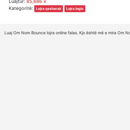
Luajtur:
85,686 x
Kategoritë:
Lojra qesharak
Lojra logic
Luaj Om Nom Bounce lojra online falas. Kjo është më e mira Om N