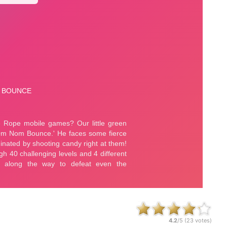
4.2
/5 (
23
votes)