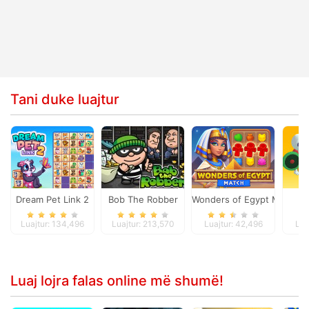
Tani duke luajtur
Dream Pet Link 2
Bob The Robber
Wonders of Egypt Match
D
Luajtur: 134,496
Luajtur: 213,570
Luajtur: 42,496
Lua
Luaj lojra falas online më shumë!