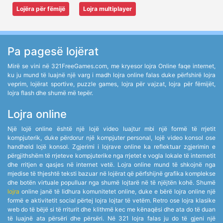
Lojëra për fëmijë
Lojra multiplayer
Pa pagesë lojërat
Mirë se vini në 321FreeGames.com, me kryesor lojra Online faqe internet,
ku ju mund të luajnë një varg i madh lojra online falas duke përfshirë lojra
veprim, lojërat sportive, puzzle games, lojra për vajzat, lojra për fëmijët,
lojra flash dhe shumë më tepër.
Lojra online
Një lojë online është një lojë video luajtur mbi një formë të rrjetit
kompjuterik, duke përdorur një kompjuter personal, lojë video konsol ose
handheld lojë konsol. Zgjerimi i lojrave online ka reflektuar zgjerimin e
përgjithshëm të rrjeteve kompjuterike nga rrjetet e vogla lokale të internetit
dhe rritjen e qasjes në internet vetë. Lojra online mund të shkojnë nga
mjedise të thjeshtë teksti bazuar në lojërat që përfshijnë grafika komplekse
dhe botën virtuale populluar nga shumë lojtarë në të njëjtën kohë. Shumë
lojra
online janë të lidhura komunitetet online, duke e bërë lojra online një
formë e aktivitetit social përtej lojra lojtar të vetëm. Retro ose lojra klasike
web do të bëjë si të rriturit dhe klithmë kec me kënaqësi dhe ata do të duan
të luajnë ata përsëri dhe përsëri. Në 321 lojra falas ju do të gjeni një