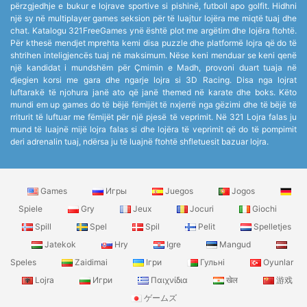
përzgjedhje e bukur e lojrave sportive si pishinë, futboll apo golfit. Hidhni
një sy në multiplayer games seksion për të luajtur lojëra me miqtë tuaj dhe
chat. Katalogu 321FreeGames ynë është plot me argëtim dhe lojëra ftohtë.
Për kthesë mendjet mprehta kemi disa puzzle dhe platformë lojra që do të
shtrihen inteligjencës tuaj në maksimum. Nëse keni menduar se keni qenë
një kandidat i mundshëm për Çmimin e Madh, provoni duart tuaja në
djegien korsi me gara dhe ngarje lojra si 3D Racing. Disa nga lojrat
luftarakë të njohura janë ato që janë themed në karate dhe boks. Këto
mundi em up games do të bëjë fëmijët të nxjerrë nga gëzimi dhe të bëjë të
rriturit të luftuar me fëmijët për një pjesë të veprimit. Në 321 Lojra falas ju
mund të luajnë mijë lojra falas si dhe lojëra të veprimit që do të pompimit
deri adrenalin tuaj, ndërsa ju të luajnë ftohtë shfletuesit bazuar lojra.
Games
Игры
Juegos
Jogos
Spiele
Gry
Jeux
Jocuri
Giochi
Spill
Spel
Spil
Pelit
Spelletjes
Jatekok
Hry
Igre
Mangud
Speles
Zaidimai
Ігри
Гульні
Oyunlar
Lojra
Игри
Παιχνίδια
खेल
游戏
ゲームズ