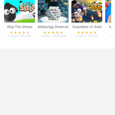
Ship The Sheep
Mahjongg Dimensions
Guardians of Gold
Mat
Luajtur: 162,588
Luajtur: 1,802,628
Luajtur: 70,532
Lua