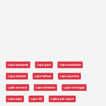
Lojra qesharak
Lojra gara
Lojra aventurën
Lojra shtënat
Lojra luftuar
Lojra sportive
Lojës me letra
Lojra kërkimin
Lojra strategjia
Lojra logic
Lojra 3D
Lojëra për vajzat