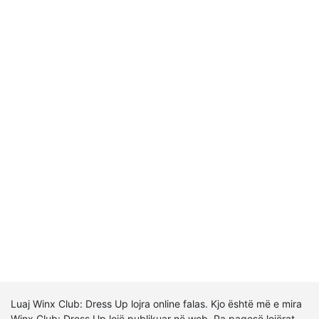
Luaj Winx Club: Dress Up lojra online falas. Kjo është më e mira
Winx Club: Dress Up lojë publikuar në web. Pa pagesë lojërat