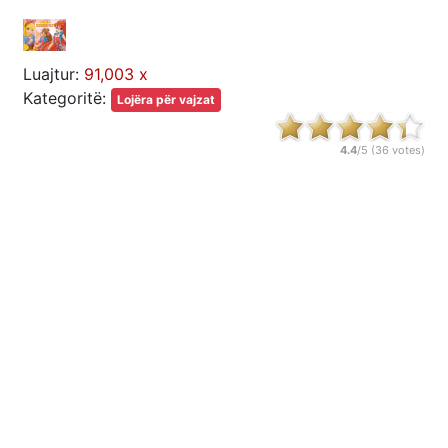
Luajtur:
91,003 x
Kategoritë:
Lojëra për vajzat
4.4
/5 (
36
votes)