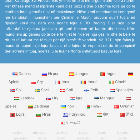
chat. Katalogu 321FreeGames ynë është plot me argëtim dhe lojëra ftohtë.
Për kthesë mendjet mprehta kemi disa puzzle dhe platformë lojra që do të
shtrihen inteligjencës tuaj në maksimum. Nëse keni menduar se keni qenë
një kandidat i mundshëm për Çmimin e Madh, provoni duart tuaja në
djegien korsi me gara dhe ngarje lojra si 3D Racing. Disa nga lojrat
luftarakë të njohura janë ato që janë themed në karate dhe boks. Këto
mundi em up games do të bëjë fëmijët të nxjerrë nga gëzimi dhe të bëjë të
rriturit të luftuar me fëmijët për një pjesë të veprimit. Në 321 Lojra falas ju
mund të luajnë mijë lojra falas si dhe lojëra të veprimit që do të pompimit
deri adrenalin tuaj, ndërsa ju të luajnë ftohtë shfletuesit bazuar lojra.
Games
Игры
Juegos
Jogos
Spiele
Gry
Jeux
Jocuri
Giochi
Spill
Spel
Spil
Pelit
Spelletjes
Jatekok
Hry
Igre
Mangud
Speles
Zaidimai
Ігри
Гульні
Oyunlar
Lojra
Игри
Παιχνίδια
खेल
游戏
ゲームズ
speles
mängud
zaidimai
jogos
jocuri
jatekok
spelletjes
игры
spiele
spelletjes
jeux
giochi