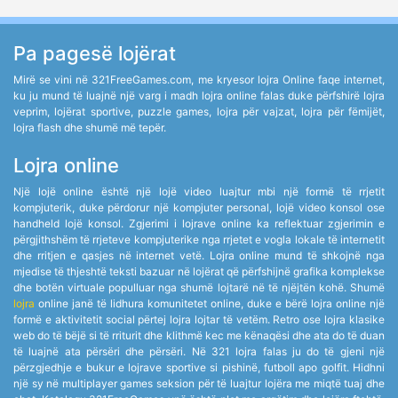
Pa pagesë lojërat
Mirë se vini në 321FreeGames.com, me kryesor lojra Online faqe internet,
ku ju mund të luajnë një varg i madh lojra online falas duke përfshirë lojra
veprim, lojërat sportive, puzzle games, lojra për vajzat, lojra për fëmijët,
lojra flash dhe shumë më tepër.
Lojra online
Një lojë online është një lojë video luajtur mbi një formë të rrjetit
kompjuterik, duke përdorur një kompjuter personal, lojë video konsol ose
handheld lojë konsol. Zgjerimi i lojrave online ka reflektuar zgjerimin e
përgjithshëm të rrjeteve kompjuterike nga rrjetet e vogla lokale të internetit
dhe rritjen e qasjes në internet vetë. Lojra online mund të shkojnë nga
mjedise të thjeshtë teksti bazuar në lojërat që përfshijnë grafika komplekse
dhe botën virtuale populluar nga shumë lojtarë në të njëjtën kohë. Shumë
lojra
online janë të lidhura komunitetet online, duke e bërë lojra online një
formë e aktivitetit social përtej lojra lojtar të vetëm. Retro ose lojra klasike
web do të bëjë si të rriturit dhe klithmë kec me kënaqësi dhe ata do të duan
të luajnë ata përsëri dhe përsëri. Në 321 lojra falas ju do të gjeni një
përzgjedhje e bukur e lojrave sportive si pishinë, futboll apo golfit. Hidhni
një sy në multiplayer games seksion për të luajtur lojëra me miqtë tuaj dhe