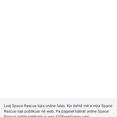
Luaj Space Rescue lojra online falas. Kjo është më e mira Space
Rescue lojë publikuar në web. Pa pagesë lojërat online Space
Rescue është sjellë tek ju nga 321FreeGames.com