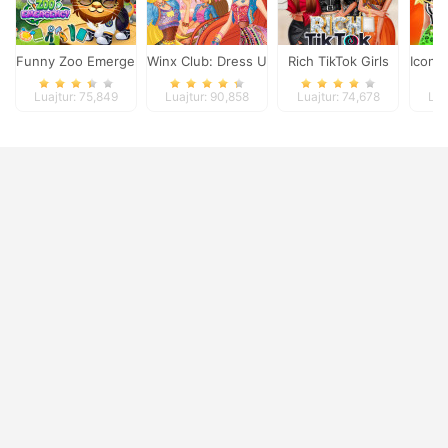
Funny Zoo Emergency
Winx Club: Dress Up
Rich TikTok Girls
Iconi
Luajtur: 75,849
Luajtur: 90,858
Luajtur: 74,678
Lua