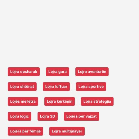
Lojra qesharak
Lojra gara
Lojra aventurën
Lojra shtënat
Lojra luftuar
Lojra sportive
Lojës me letra
Lojra kërkimin
Lojra strategjia
Lojra logic
Lojra 3D
Lojëra për vajzat
Lojëra për fëmijë
Lojra multiplayer