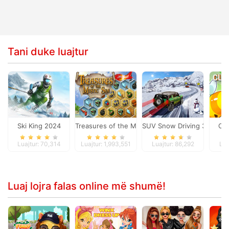
Tani duke luajtur
Ski King 2024
Treasures of the Mystic Sea
SUV Snow Driving 3d
Cla
Luajtur: 70,314
Luajtur: 1,993,551
Luajtur: 86,292
Lua
Luaj lojra falas online më shumë!