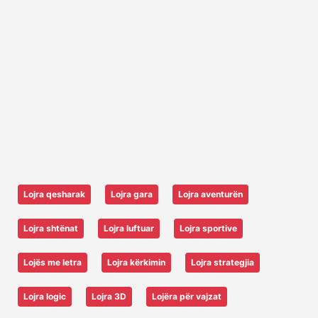
Lojra qesharak
Lojra gara
Lojra aventurën
Lojra shtënat
Lojra luftuar
Lojra sportive
Lojës me letra
Lojra kërkimin
Lojra strategjia
Lojra logic
Lojra 3D
Lojëra për vajzat