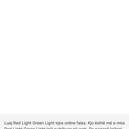
Luaj Red Light Green Light lojra online falas. Kjo është më e mira
Red Light Green Light lojë publikuar në web. Pa pagesë lojërat