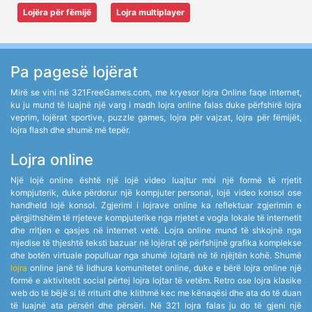
Lojëra për fëmijë
Lojra multiplayer
Pa pagesë lojërat
Mirë se vini në 321FreeGames.com, me kryesor lojra Online faqe internet,
ku ju mund të luajnë një varg i madh lojra online falas duke përfshirë lojra
veprim, lojërat sportive, puzzle games, lojra për vajzat, lojra për fëmijët,
lojra flash dhe shumë më tepër.
Lojra online
Një lojë online është një lojë video luajtur mbi një formë të rrjetit
kompjuterik, duke përdorur një kompjuter personal, lojë video konsol ose
handheld lojë konsol. Zgjerimi i lojrave online ka reflektuar zgjerimin e
përgjithshëm të rrjeteve kompjuterike nga rrjetet e vogla lokale të internetit
dhe rritjen e qasjes në internet vetë. Lojra online mund të shkojnë nga
mjedise të thjeshtë teksti bazuar në lojërat që përfshijnë grafika komplekse
dhe botën virtuale populluar nga shumë lojtarë në të njëjtën kohë. Shumë
lojra
online janë të lidhura komunitetet online, duke e bërë lojra online një
formë e aktivitetit social përtej lojra lojtar të vetëm. Retro ose lojra klasike
web do të bëjë si të rriturit dhe klithmë kec me kënaqësi dhe ata do të duan
të luajnë ata përsëri dhe përsëri. Në 321 lojra falas ju do të gjeni një