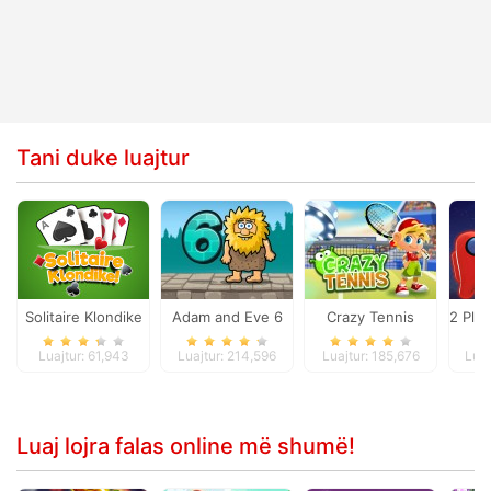
Tani duke luajtur
Solitaire Klondike
Adam and Eve 6
Crazy Tennis
2 Pla
Luajtur: 61,943
Luajtur: 214,596
Luajtur: 185,676
Luaj
Luaj lojra falas online më shumë!