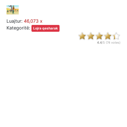
Luajtur:
46,073 x
Kategoritë:
Lojra qesharak
4.4
/5 (
74
votes)