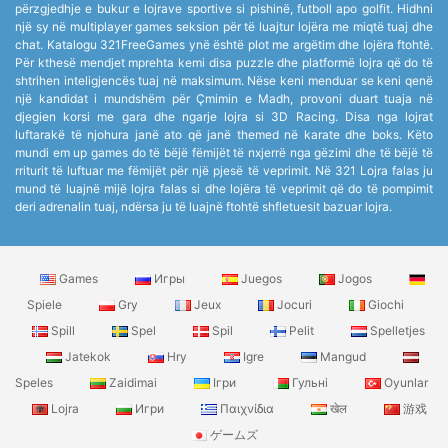
përzgjedhje e bukur e lojrave sportive si pishinë, futboll apo golfit. Hidhni
një sy në multiplayer games seksion për të luajtur lojëra me miqtë tuaj dhe
chat. Katalogu 321FreeGames ynë është plot me argëtim dhe lojëra ftohtë.
Për kthesë mendjet mprehta kemi disa puzzle dhe platformë lojra që do të
shtrihen inteligjencës tuaj në maksimum. Nëse keni menduar se keni qenë
një kandidat i mundshëm për Çmimin e Madh, provoni duart tuaja në
djegien korsi me gara dhe ngarje lojra si 3D Racing. Disa nga lojrat
luftarakë të njohura janë ato që janë themed në karate dhe boks. Këto
mundi em up games do të bëjë fëmijët të nxjerrë nga gëzimi dhe të bëjë të
rriturit të luftuar me fëmijët për një pjesë të veprimit. Në 321 Lojra falas ju
mund të luajnë mijë lojra falas si dhe lojëra të veprimit që do të pompimit
deri adrenalin tuaj, ndërsa ju të luajnë ftohtë shfletuesit bazuar lojra.
Games
Игры
Juegos
Jogos
Spiele
Gry
Jeux
Jocuri
Giochi
Spill
Spel
Spil
Pelit
Spelletjes
Jatekok
Hry
Igre
Mangud
Speles
Zaidimai
Ігри
Гульні
Oyunlar
Lojra
Игри
Παιχνίδια
खेल
游戏
ゲームズ