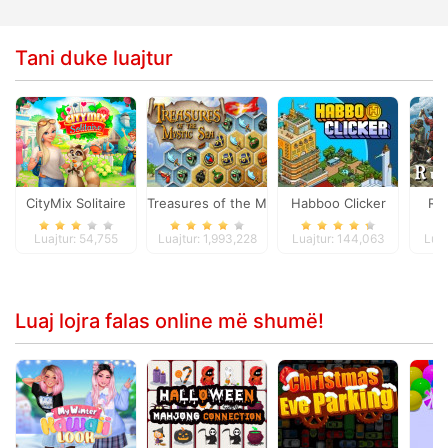
Tani duke luajtur
CityMix Solitaire
Treasures of the Mystic Sea
Habboo Clicker
Ru
Luajtur: 54,755
Luajtur: 1,993,228
Luajtur: 144,063
Luaj
Luaj lojra falas online më shumë!