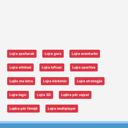
Lojra qesharak
Lojra gara
Lojra aventurën
Lojra shtënat
Lojra luftuar
Lojra sportive
Lojës me letra
Lojra kërkimin
Lojra strategjia
Lojra logic
Lojra 3D
Lojëra për vajzat
Lojëra për fëmijë
Lojra multiplayer