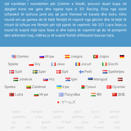
një kandidat i mundshëm për Çmimin e Madh, provoni duart tuaja në
djegien korsi me gara dhe ngarje lojra si 3D Racing. Disa nga lojrat
luftarakë të njohura janë ato që janë themed në karate dhe boks. Këto
mundi em up games do të bëjë fëmijët të nxjerrë nga gëzimi dhe të bëjë të
rriturit të luftuar me fëmijët për një pjesë të veprimit. Në 321 Lojra falas ju
mund të luajnë mijë lojra falas si dhe lojëra të veprimit që do të pompimit
deri adrenalin tuaj, ndërsa ju të luajnë ftohtë shfletuesit bazuar lojra.
Games
Игры
Juegos
Jogos
Spiele
Gry
Jeux
Jocuri
Giochi
Spill
Spel
Spil
Pelit
Spelletjes
Jatekok
Hry
Igre
Mangud
Speles
Zaidimai
Ігри
Гульні
Oyunlar
Lojra
Игри
Παιχνίδια
खेल
游戏
ゲームズ
speles
mängud
zaidimai
jogos
jocuri
jatekok
spelletjes
игры
spiele
spelletjes
jeux
giochi
gry
hry
games
123spill
игры
spill
spel
spil
pelit
ігри
jogos
juegos
oyunlar
lojra