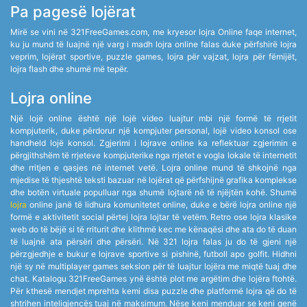
Pa pagesë lojërat
Mirë se vini në 321FreeGames.com, me kryesor lojra Online faqe internet,
ku ju mund të luajnë një varg i madh lojra online falas duke përfshirë lojra
veprim, lojërat sportive, puzzle games, lojra për vajzat, lojra për fëmijët,
lojra flash dhe shumë më tepër.
Lojra online
Një lojë online është një lojë video luajtur mbi një formë të rrjetit
kompjuterik, duke përdorur një kompjuter personal, lojë video konsol ose
handheld lojë konsol. Zgjerimi i lojrave online ka reflektuar zgjerimin e
përgjithshëm të rrjeteve kompjuterike nga rrjetet e vogla lokale të internetit
dhe rritjen e qasjes në internet vetë. Lojra online mund të shkojnë nga
mjedise të thjeshtë teksti bazuar në lojërat që përfshijnë grafika komplekse
dhe botën virtuale populluar nga shumë lojtarë në të njëjtën kohë. Shumë
lojra
online janë të lidhura komunitetet online, duke e bërë lojra online një
formë e aktivitetit social përtej lojra lojtar të vetëm. Retro ose lojra klasike
web do të bëjë si të rriturit dhe klithmë kec me kënaqësi dhe ata do të duan
të luajnë ata përsëri dhe përsëri. Në 321 lojra falas ju do të gjeni një
përzgjedhje e bukur e lojrave sportive si pishinë, futboll apo golfit. Hidhni
një sy në multiplayer games seksion për të luajtur lojëra me miqtë tuaj dhe
chat. Katalogu 321FreeGames ynë është plot me argëtim dhe lojëra ftohtë.
Për kthesë mendjet mprehta kemi disa puzzle dhe platformë lojra që do të
shtrihen inteligjencës tuaj në maksimum. Nëse keni menduar se keni qenë