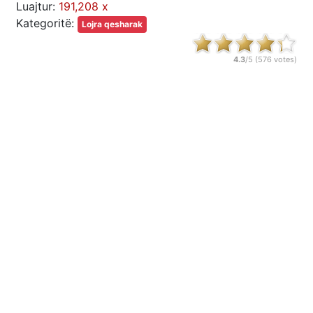
Luajtur:
191,208 x
Kategoritë:
Lojra qesharak
4.3
/5 (
576
votes)