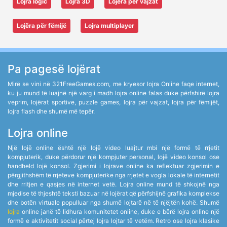
Lojra logic
Lojra 3D
Lojëra për vajzat
Lojëra për fëmijë
Lojra multiplayer
Pa pagesë lojërat
Mirë se vini në 321FreeGames.com, me kryesor lojra Online faqe internet,
ku ju mund të luajnë një varg i madh lojra online falas duke përfshirë lojra
veprim, lojërat sportive, puzzle games, lojra për vajzat, lojra për fëmijët,
lojra flash dhe shumë më tepër.
Lojra online
Një lojë online është një lojë video luajtur mbi një formë të rrjetit
kompjuterik, duke përdorur një kompjuter personal, lojë video konsol ose
handheld lojë konsol. Zgjerimi i lojrave online ka reflektuar zgjerimin e
përgjithshëm të rrjeteve kompjuterike nga rrjetet e vogla lokale të internetit
dhe rritjen e qasjes në internet vetë. Lojra online mund të shkojnë nga
mjedise të thjeshtë teksti bazuar në lojërat që përfshijnë grafika komplekse
dhe botën virtuale populluar nga shumë lojtarë në të njëjtën kohë. Shumë
lojra
online janë të lidhura komunitetet online, duke e bërë lojra online një
formë e aktivitetit social përtej lojra lojtar të vetëm. Retro ose lojra klasike