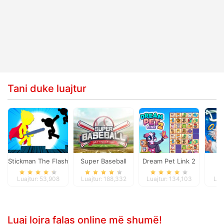
Tani duke luajtur
Stickman The Flash
Super Baseball
Dream Pet Link 2
Do
Luajtur: 53,908
Luajtur: 188,332
Luajtur: 134,103
Lua
Luaj lojra falas online më shumë!