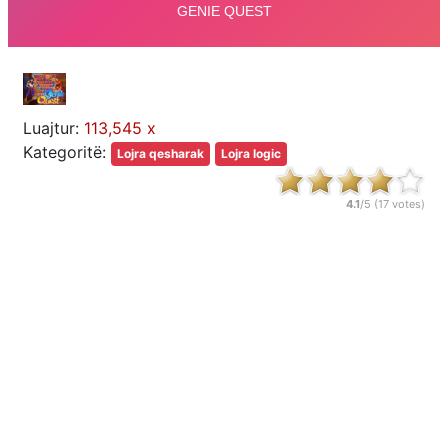
Luajtur:
113,545 x
Kategoritë:
Lojra qesharak
Lojra logic
4.1
/5 (
17
votes)