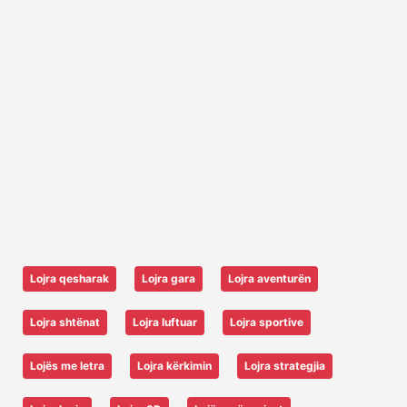
Lojra qesharak
Lojra gara
Lojra aventurën
Lojra shtënat
Lojra luftuar
Lojra sportive
Lojës me letra
Lojra kërkimin
Lojra strategjia