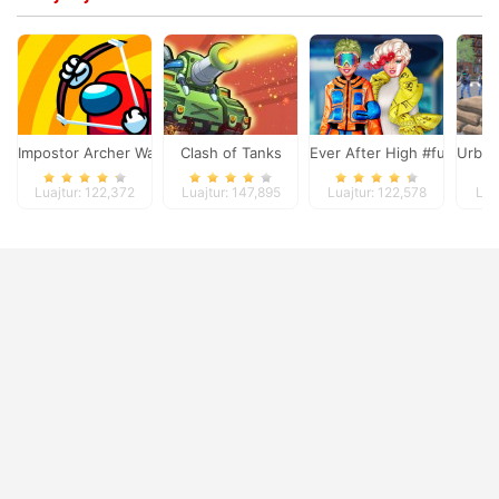
Impostor Archer War
Clash of Tanks
Ever After High #future
Urban
Luajtur: 122,372
Luajtur: 147,895
Luajtur: 122,578
Lua