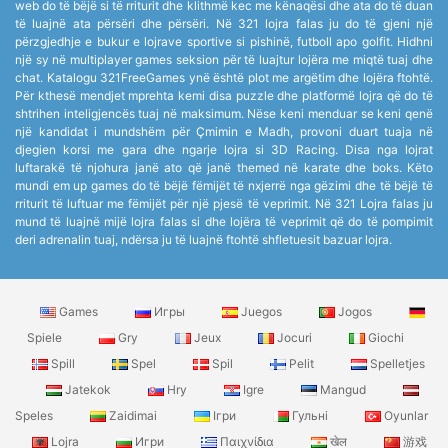
web do të bëjë si të rriturit dhe klithmë kec me kënaqësi dhe ata do të duan
të luajnë ata përsëri dhe përsëri. Në 321 lojra falas ju do të gjeni një
përzgjedhje e bukur e lojrave sportive si pishinë, futboll apo golfit. Hidhni
një sy në multiplayer games seksion për të luajtur lojëra me miqtë tuaj dhe
chat. Katalogu 321FreeGames ynë është plot me argëtim dhe lojëra ftohtë.
Për kthesë mendjet mprehta kemi disa puzzle dhe platformë lojra që do të
shtrihen inteligjencës tuaj në maksimum. Nëse keni menduar se keni qenë
një kandidat i mundshëm për Çmimin e Madh, provoni duart tuaja në
djegien korsi me gara dhe ngarje lojra si 3D Racing. Disa nga lojrat
luftarakë të njohura janë ato që janë themed në karate dhe boks. Këto
mundi em up games do të bëjë fëmijët të nxjerrë nga gëzimi dhe të bëjë të
rriturit të luftuar me fëmijët për një pjesë të veprimit. Në 321 Lojra falas ju
mund të luajnë mijë lojra falas si dhe lojëra të veprimit që do të pompimit
deri adrenalin tuaj, ndërsa ju të luajnë ftohtë shfletuesit bazuar lojra.
Games
Игры
Juegos
Jogos
Spiele
Gry
Jeux
Jocuri
Giochi
Spill
Spel
Spil
Pelit
Spelletjes
Jatekok
Hry
Igre
Mangud
Speles
Zaidimai
Ігри
Гульні
Oyunlar
Lojra
Игри
Παιχνίδια
खेल
游戏